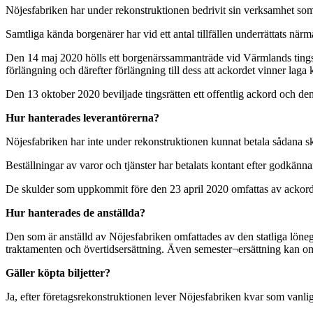
Nöjesfabriken har under rekonstruktionen bedrivit sin verksamhet som
Samtliga kända borgenärer har vid ett antal tillfällen underrättats när
Den 14 maj 2020 hölls ett borgenärssammanträde vid Värmlands tingsrätt
förlängning och därefter förlängning till dess att ackordet vinner laga k
Den 13 oktober 2020 beviljade tingsrätten ett offentlig ackord och d
Hur hanterades leverantörerna?
Nöjesfabriken har inte under rekonstruktionen kunnat betala sådana sk
Beställningar av varor och tjänster har betalats kontant efter godkänn
De skulder som uppkommit före den 23 april 2020 omfattas av ackord
Hur hanterades de anställda?
Den som är anställd av Nöjesfabriken omfattades av den statliga lönega
traktamenten och övertidsersättning. Även semester¬ersättning kan omf
Gäller köpta biljetter?
Ja, efter företagsrekonstruktionen lever Nöjesfabriken kvar som vanlig