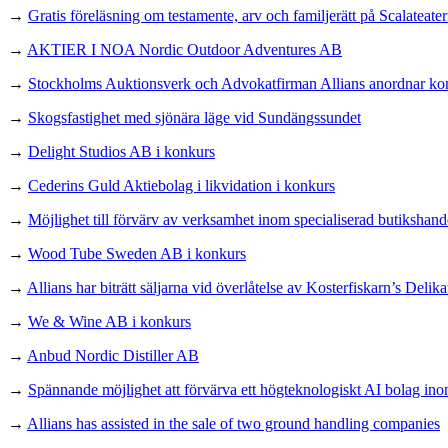
→
Gratis föreläsning om testamente, arv och familjerätt på Scalateater
→
AKTIER I NOA Nordic Outdoor Adventures AB
→
Stockholms Auktionsverk och Advokatfirman Allians anordnar ko
→
Skogsfastighet med sjönära läge vid Sundängssundet
→
Delight Studios AB i konkurs
→
Cederins Guld Aktiebolag i likvidation i konkurs
→
Möjlighet till förvärv av verksamhet inom specialiserad butikshand
→
Wood Tube Sweden AB i konkurs
→
Allians har biträtt säljarna vid överlåtelse av Kosterfiskarn’s Delika
→
We & Wine AB i konkurs
→
Anbud Nordic Distiller AB
→
Spännande möjlighet att förvärva ett högteknologiskt AI bolag in
→
Allians has assisted in the sale of two ground handling companies