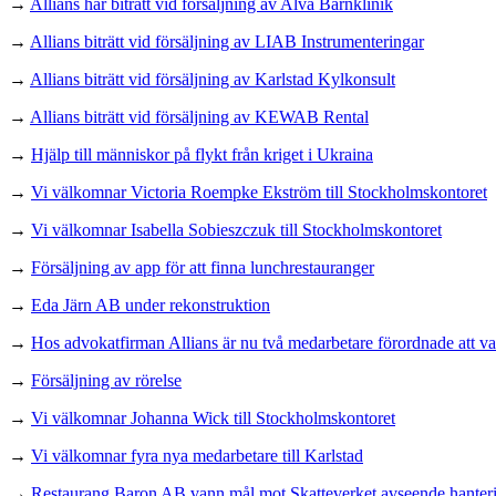
→
Allians har biträtt vid försäljning av Alva Barnklinik
→
Allians biträtt vid försäljning av LIAB Instrumenteringar
→
Allians biträtt vid försäljning av Karlstad Kylkonsult
→
Allians biträtt vid försäljning av KEWAB Rental
→
Hjälp till människor på flykt från kriget i Ukraina
→
Vi välkomnar Victoria Roempke Ekström till Stockholmskontoret
→
Vi välkomnar Isabella Sobieszczuk till Stockholmskontoret
→
Försäljning av app för att finna lunchrestauranger
→
Eda Järn AB under rekonstruktion
→
Hos advokatfirman Allians är nu två medarbetare förordnade att va
→
Försäljning av rörelse
→
Vi välkomnar Johanna Wick till Stockholmskontoret
→
Vi välkomnar fyra nya medarbetare till Karlstad
→
Restaurang Baron AB vann mål mot Skatteverket avseende hanteri