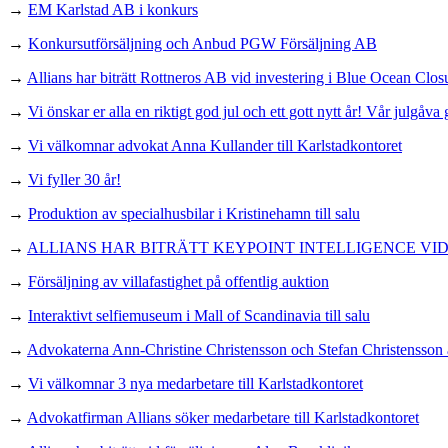
→
EM Karlstad AB i konkurs
→
Konkursutförsäljning och Anbud PGW Försäljning AB
→
Allians har biträtt Rottneros AB vid investering i Blue Ocean Clos
→
Vi önskar er alla en riktigt god jul och ett gott nytt år! Vår julgåva 
→
Vi välkomnar advokat Anna Kullander till Karlstadkontoret
→
Vi fyller 30 år!
→
Produktion av specialhusbilar i Kristinehamn till salu
→
ALLIANS HAR BITRÄTT KEYPOINT INTELLIGENCE VI
→
Försäljning av villafastighet på offentlig auktion
→
Interaktivt selfiemuseum i Mall of Scandinavia till salu
→
Advokaterna Ann-Christine Christensson och Stefan Christensson an
→
Vi välkomnar 3 nya medarbetare till Karlstadkontoret
→
Advokatfirman Allians söker medarbetare till Karlstadkontoret