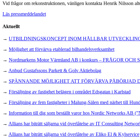
Vid frågor om rekonstruktionen, vänligen kontakta Henrik Nilsson alt
Läs pressmeddelandet
Aktuellt
→
UTBILDNINGSKONCEPT INOM HÅLLBAR UTVECKLING
→
Möjlighet att förvärva etablerad bilhandelsverksamhet
→
Nordmarkens Motor Värmland AB i konkurs – FRÅGOR OCH
→
Anbud Gustafssons Parkett & Golv Aktiebolag
→
SPÄNNANDE MÖJLIGHET ATT FÖRVÄRVA PÅBÖRJAD 
→
Försäljning av fastighet belägen i området Edsgatan i Karlstad
→
Försäljning av fem fastigheter i Malung-Sälen med närhet till Hun
→
Information till dig som beställt varor hos Nordic Networks AB (”
→
Allians har biträtt säljarna vid överlåtelse av IT Consulting Netw
→
Allians har biträtt säljarna vid överlåtelse av Eliko El & Kylservice