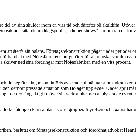
re del av sina skulder inom en viss tid och därefter bli skuldfria. Utö
vemusik och sittande middagspublik; ”dinner shows” – inom ramen för v
em att återfå sin balans. Företagsrekonstruktion pågår under perioder om
örhandlat med Nöjesfabrikens borgenärer för att minska skuldmassan och
a skriver ned sina fordringar mot Nöjesfabriken med en viss procent.
ch de begränsningar som införts avseende allmänna sammankomster och 
um i den oerhört pressade situation som Bolaget upplevde. Under april 
lugn och ro långsiktigt se över sin verksamhet och analysera de eventu
ska folket återigen kan samlas i större grupper. Styrelsen och ägarna har
riken, beslutat om företagsrekonstruktion och förordnat advokat Henrik 