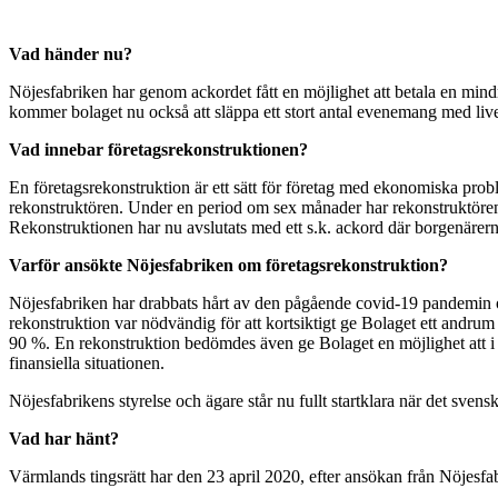
Vad händer nu?
Nöjesfabriken har genom ackordet fått en möjlighet att betala en mind
kommer bolaget nu också att släppa ett stort antal evenemang med li
Vad innebar företagsrekonstruktionen?
En företagsrekonstruktion är ett sätt för företag med ekonomiska probl
rekonstruktören. Under en period om sex månader har rekonstruktören f
Rekonstruktionen har nu avslutats med ett s.k. ackord där borgenärern
Varför ansökte Nöjesfabriken om företagsrekonstruktion?
Nöjesfabriken har drabbats hårt av den pågående covid-19 pandemin o
rekonstruktion var nödvändig för att kortsiktigt ge Bolaget ett andr
90 %. En rekonstruktion bedömdes även ge Bolaget en möjlighet att i 
finansiella situationen.
Nöjesfabrikens styrelse och ägare står nu fullt startklara när det sven
Vad har hänt?
Värmlands tingsrätt har den 23 april 2020, efter ansökan från Nöjesfab