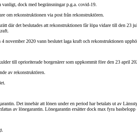
 vanligt, dock med begränsningar p.g.a. covid-19.
mare om rekonstruktionen via post från rekonstruktören.
 där det beslutades att rekonstruktionen får löpa vidare till den 23 juli
raft.
en 4 november 2020 vann beslutet laga kraft och rekonstruktionen upphö
ulder till oprioriterade borgenärer som uppkommit före den 23 april 20
ande av rekonstruktören.
et.
rantin. Det innebär att lönen under en period har betalats ut av Länssty
attas av lönegarantin. Lönegarantin ersätter dock max fyra basbelopp (
t.