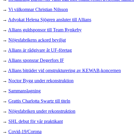
→
Vi välkomnar Christian Nilsson
→
Advokat Helena Sjögren ansluter till Allians
→
Allians guldsponsor till Team Rynkeby
→
Nöjesfabrikens ackord beviljat
→
Allians är rådgivare åt UF-företag
→
Allians sponsrar Degerfors IF
→
Allians biträder vid omstrukturering av KEWAB-koncernen
→
Noctor Bygg under rekonstruktion
→
Sammanslagning
→
Grattis Charlotta Swartz till titeln
→
Nöjesfabriken under rekonstruktion
→
SHL debut för vår praktikant
→
Covid-19/Corona