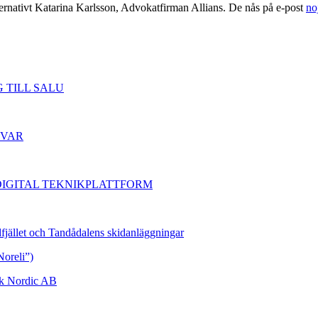
ernativt Katarina Karlsson, Advokatfirman Allians. De nås på e-post
no
 TILL SALU
 SVAR
DIGITAL TEKNIKPLATTFORM
dfjället och Tandådalens skidanläggningar
Noreli”)
ork Nordic AB