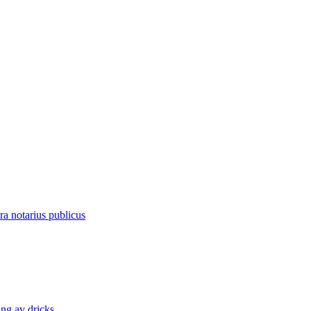
ra notarius publicus
ng av dricks