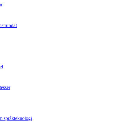
n!
nstrunda!
el
tesser
om språkteknologi