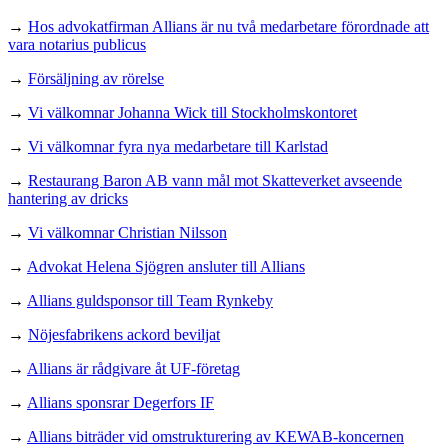
→
Hos advokatfirman Allians är nu två medarbetare förordnade att
vara notarius publicus
→
Försäljning av rörelse
→
Vi välkomnar Johanna Wick till Stockholmskontoret
→
Vi välkomnar fyra nya medarbetare till Karlstad
→
Restaurang Baron AB vann mål mot Skatteverket avseende
hantering av dricks
→
Vi välkomnar Christian Nilsson
→
Advokat Helena Sjögren ansluter till Allians
→
Allians guldsponsor till Team Rynkeby
→
Nöjesfabrikens ackord beviljat
→
Allians är rådgivare åt UF-företag
→
Allians sponsrar Degerfors IF
→
Allians biträder vid omstrukturering av KEWAB-koncernen