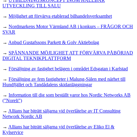
→
UTBILDNINGSKONCEPT INOM HÅLLBAR
UTVECKLING TILL SALU
→
Möjlighet att förvärva etablerad bilhandelsverksamhet
→
Nordmarkens Motor Värmland AB i konkurs – FRÅGOR OCH
SVAR
→
Anbud Gustafssons Parkett & Golv Aktiebolag
→
SPÄNNANDE MÖJLIGHET ATT FÖRVÄRVA PÅBÖRJAD
DIGITAL TEKNIKPLATTFORM
→
Försäljning av fastighet belägen i området Edsgatan i Karlstad
→
Försäljning av fem fastigheter i Malung-Sälen med närhet till
Hundfjället och Tandådalens skidanläggningar
→
Information till dig som beställt varor hos Nordic Networks AB
(”Noreli”)
→
Allians har biträtt säljarna vid överlåtelse av IT Consulting
Network Nordic AB
→
Allians har biträtt säljarna vid överlåtelse av Eliko El &
Kylservice