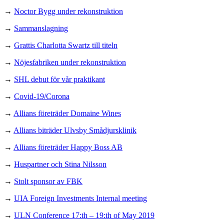
→
Noctor Bygg under rekonstruktion
→
Sammanslagning
→
Grattis Charlotta Swartz till titeln
→
Nöjesfabriken under rekonstruktion
→
SHL debut för vår praktikant
→
Covid-19/Corona
→
Allians företräder Domaine Wines
→
Allians biträder Ulvsby Smådjursklinik
→
Allians företräder Happy Boss AB
→
Huspartner och Stina Nilsson
→
Stolt sponsor av FBK
→
UIA Foreign Investments Internal meeting
→
ULN Conference 17:th – 19:th of May 2019