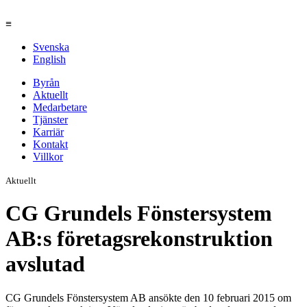
≡
Svenska
English
Byrån
Aktuellt
Medarbetare
Tjänster
Karriär
Kontakt
Villkor
Aktuellt
CG Grundels Fönstersystem
AB:s företagsrekonstruktion
avslutad
CG Grundels Fönstersystem AB ansökte den 10 februari 2015 om