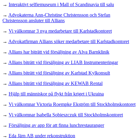
→
Interaktivt selfiemuseum i Mall of Scandinavia till salu
→
Advokaterna Ann-Christine Christensson och Stefan
Christensson ansluter till Allians
→
Vi välkomnar 3 nya medarbetare till Karlstadkontoret
→
Advokatfirman Allians söker medarbetare till Karlstadkontoret
→
Allians har biträtt vid försäljning av Alva Barnklinik
→
Allians biträtt vid försäljning av LIAB Instrumenteringar
→
Allians biträtt vid försäljning av Karlstad Kylkonsult
→
Allians biträtt vid försäljning av KEWAB Rental
→
Hjälp till människor på flykt från kriget i Ukraina
→
Vi välkomnar Victoria Roempke Ekström till Stockholmskontoret
→
Vi välkomnar Isabella Sobieszczuk till Stockholmskontoret
→
Försäljning av app för att finna lunchrestauranger
→
Eda Järn AB under rekonstruktion