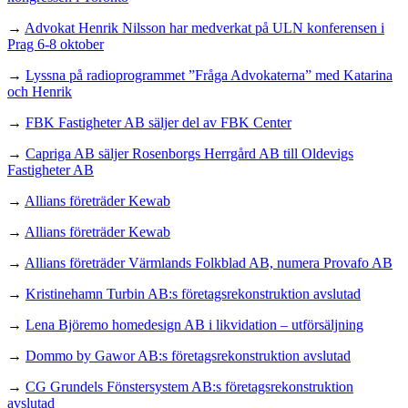
→
Advokat Henrik Nilsson har medverkat på ULN konferensen i
Prag 6-8 oktober
→
Lyssna på radioprogrammet ”Fråga Advokaterna” med Katarina
och Henrik
→
FBK Fastigheter AB säljer del av FBK Center
→
Capriga AB säljer Rosenborgs Herrgård AB till Oldevigs
Fastigheter AB
→
Allians företräder Kewab
→
Allians företräder Kewab
→
Allians företräder Värmlands Folkblad AB, numera Provafo AB
→
Kristinehamn Turbin AB:s företagsrekonstruktion avslutad
→
Lena Björemo homedesign AB i likvidation – utförsäljning
→
Dommo by Gawor AB:s företagsrekonstruktion avslutad
→
CG Grundels Fönstersystem AB:s företagsrekonstruktion
avslutad