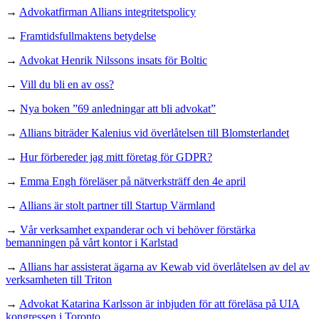
→
Advokatfirman Allians integritetspolicy
→
Framtidsfullmaktens betydelse
→
Advokat Henrik Nilssons insats för Boltic
→
Vill du bli en av oss?
→
Nya boken ”69 anledningar att bli advokat”
→
Allians biträder Kalenius vid överlåtelsen till Blomsterlandet
→
Hur förbereder jag mitt företag för GDPR?
→
Emma Engh föreläser på nätverksträff den 4e april
→
Allians är stolt partner till Startup Värmland
→
Vår verksamhet expanderar och vi behöver förstärka
bemanningen på vårt kontor i Karlstad
→
Allians har assisterat ägarna av Kewab vid överlåtelsen av del av
verksamheten till Triton
→
Advokat Katarina Karlsson är inbjuden för att föreläsa på UIA
kongressen i Toronto