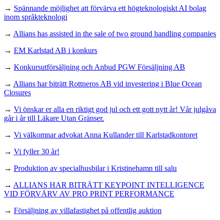
→
Spännande möjlighet att förvärva ett högteknologiskt AI bolag
inom språkteknologi
→
Allians has assisted in the sale of two ground handling companies
→
EM Karlstad AB i konkurs
→
Konkursutförsäljning och Anbud PGW Försäljning AB
→
Allians har biträtt Rottneros AB vid investering i Blue Ocean
Closures
→
Vi önskar er alla en riktigt god jul och ett gott nytt år! Vår julgåva
går i år till Läkare Utan Gränser.
→
Vi välkomnar advokat Anna Kullander till Karlstadkontoret
→
Vi fyller 30 år!
→
Produktion av specialhusbilar i Kristinehamn till salu
→
ALLIANS HAR BITRÄTT KEYPOINT INTELLIGENCE
VID FÖRVÄRV AV PRO PRINT PERFORMANCE
→
Försäljning av villafastighet på offentlig auktion