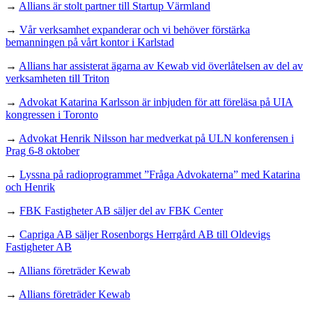
→
Allians är stolt partner till Startup Värmland
→
Vår verksamhet expanderar och vi behöver förstärka
bemanningen på vårt kontor i Karlstad
→
Allians har assisterat ägarna av Kewab vid överlåtelsen av del av
verksamheten till Triton
→
Advokat Katarina Karlsson är inbjuden för att föreläsa på UIA
kongressen i Toronto
→
Advokat Henrik Nilsson har medverkat på ULN konferensen i
Prag 6-8 oktober
→
Lyssna på radioprogrammet ”Fråga Advokaterna” med Katarina
och Henrik
→
FBK Fastigheter AB säljer del av FBK Center
→
Capriga AB säljer Rosenborgs Herrgård AB till Oldevigs
Fastigheter AB
→
Allians företräder Kewab
→
Allians företräder Kewab