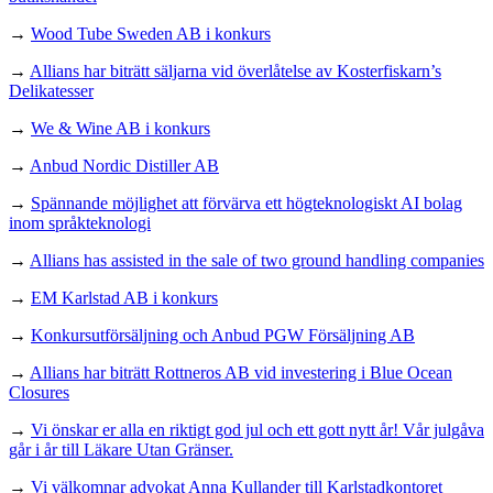
→
Wood Tube Sweden AB i konkurs
→
Allians har biträtt säljarna vid överlåtelse av Kosterfiskarn’s
Delikatesser
→
We & Wine AB i konkurs
→
Anbud Nordic Distiller AB
→
Spännande möjlighet att förvärva ett högteknologiskt AI bolag
inom språkteknologi
→
Allians has assisted in the sale of two ground handling companies
→
EM Karlstad AB i konkurs
→
Konkursutförsäljning och Anbud PGW Försäljning AB
→
Allians har biträtt Rottneros AB vid investering i Blue Ocean
Closures
→
Vi önskar er alla en riktigt god jul och ett gott nytt år! Vår julgåva
går i år till Läkare Utan Gränser.
→
Vi välkomnar advokat Anna Kullander till Karlstadkontoret