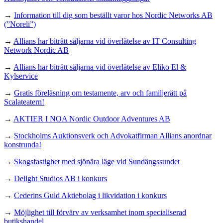
→
Information till dig som beställt varor hos Nordic Networks AB
(”Noreli”)
→
Allians har biträtt säljarna vid överlåtelse av IT Consulting
Network Nordic AB
→
Allians har biträtt säljarna vid överlåtelse av Eliko El &
Kylservice
→
Gratis föreläsning om testamente, arv och familjerätt på
Scalateatern!
→
AKTIER I NOA Nordic Outdoor Adventures AB
→
Stockholms Auktionsverk och Advokatfirman Allians anordnar
konstrunda!
→
Skogsfastighet med sjönära läge vid Sundängssundet
→
Delight Studios AB i konkurs
→
Cederins Guld Aktiebolag i likvidation i konkurs
→
Möjlighet till förvärv av verksamhet inom specialiserad
butikshandel