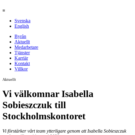
≡
Svenska
English
Byrån
Aktuellt
Medarbetare
Tjänster
Karriär
Kontakt
Villkor
Aktuellt
Vi välkomnar Isabella
Sobieszczuk till
Stockholmskontoret
Vi förstärker vårt team ytterligare genom att Isabella Sobieszczuk