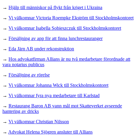
→
Hjälp till människor på flykt från kriget i Ukraina
→
Vi välkomnar Victoria Roempke Ekström till Stockholmskontoret
→
Vi välkomnar Isabella Sobieszczuk till Stockholmskontoret
→
Försäljning av app för att finna lunchrestauranger
→
Eda Järn AB under rekonstruktion
→
Hos advokatfirman Allians är nu två medarbetare förordnade att
vara notarius publicus
→
Försäljning av rörelse
→
Vi välkomnar Johanna Wick till Stockholmskontoret
→
Vi välkomnar fyra nya medarbetare till Karlstad
→
Restaurang Baron AB vann mål mot Skatteverket avseende
hantering av dricks
→
Vi välkomnar Christian Nilsson
→
Advokat Helena Sjögren ansluter till Allians