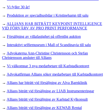
→
Vi fyller 30 år!
→
Produktion av specialhusbilar i Kristinehamn till salu
→
ALLIANS HAR BITRÄTT KEYPOINT INTELLIGENCE
VID FÖRVÄRV AV PRO PRINT PERFORMANCE
→
Försäljning av villafastighet på offentlig auktion
→
Interaktivt selfiemuseum i Mall of Scandinavia till salu
→
Advokaterna Ann-Christine Christensson och Stefan
Christensson ansluter till Allians
→
Vi välkomnar 3 nya medarbetare till Karlstadkontoret
→
Advokatfirman Allians söker medarbetare till Karlstadkontoret
→
Allians har biträtt vid försäljning av Alva Barnklinik
→
Allians biträtt vid försäljning av LIAB Instrumenteringar
→
Allians biträtt vid försäljning av Karlstad Kylkonsult
→
Allians biträtt vid försäljning av KEWAB Rental