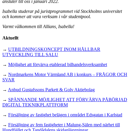
ansluter till oss i januari 2022.
Isabella studerar på juristprogrammet vid Stockholms universitet
och kommer att vara verksam i vår studentpool.
Varmt välkommen till Allians, Isabella!
Aktuellt
→
UTBILDNINGSKONCEPT INOM HÅLLBAR
UTVECKLING TILL SALU
→
Möjlighet att förvärva etablerad bilhandelsverksamhet
→
Nordmarkens Motor Värmland AB i konkurs – FRÅGOR OCH
SVAR
→
Anbud Gustafssons Parkett & Golv Aktiebolag
→
SPÄNNANDE MÖJLIGHET ATT FÖRVÄRVA PÅBÖRJAD
DIGITAL TEKNIKPLATTFORM
→
Försäljning av fastighet belägen i området Edsgatan i Karlstad
→
Försäljning av fem fastigheter i Malung-Sälen med närhet till
Hundfjället och Tandådalens skidanläggningar