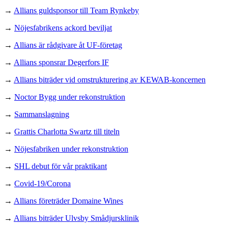
→
Allians guldsponsor till Team Rynkeby
→
Nöjesfabrikens ackord beviljat
→
Allians är rådgivare åt UF-företag
→
Allians sponsrar Degerfors IF
→
Allians biträder vid omstrukturering av KEWAB-koncernen
→
Noctor Bygg under rekonstruktion
→
Sammanslagning
→
Grattis Charlotta Swartz till titeln
→
Nöjesfabriken under rekonstruktion
→
SHL debut för vår praktikant
→
Covid-19/Corona
→
Allians företräder Domaine Wines
→
Allians biträder Ulvsby Smådjursklinik