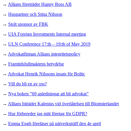
→
Allians företräder Happy Boss AB
→
Huspartner och Stina Nilsson
→
Stolt sponsor av FBK
→
UIA Foreign Investments Internal meeting
→
ULN Conference 17:th – 19:th of May 2019
→
Advokatfirman Allians integritetspolicy
→
Framtidsfullmaktens betydelse
→
Advokat Henrik Nilssons insats för Boltic
→
Vill du bli en av oss?
→
Nya boken ”69 anledningar att bli advokat”
→
Allians biträder Kalenius vid överlåtelsen till Blomsterlandet
→
Hur förbereder jag mitt företag för GDPR?
→
Emma Engh föreläser på nätverksträff den 4e april