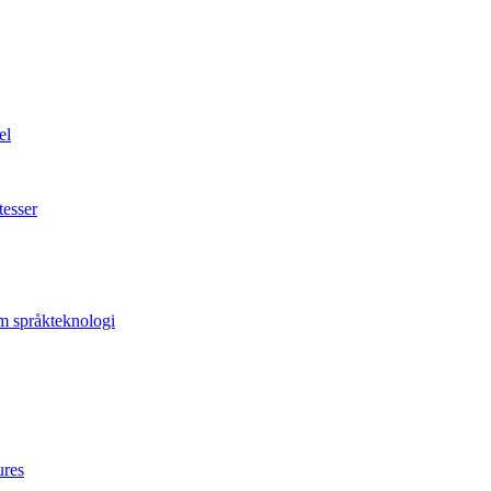
el
tesser
om språkteknologi
ures