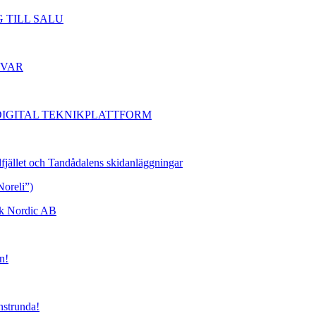
 TILL SALU
 SVAR
DIGITAL TEKNIKPLATTFORM
dfjället och Tandådalens skidanläggningar
Noreli”)
ork Nordic AB
n!
nstrunda!