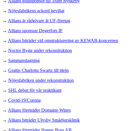
→
Allians guldsponsor till Team Rynkeby
→
Nöjesfabrikens ackord beviljat
→
Allians är rådgivare åt UF-företag
→
Allians sponsrar Degerfors IF
→
Allians biträder vid omstrukturering av KEWAB-koncernen
→
Noctor Bygg under rekonstruktion
→
Sammanslagning
→
Grattis Charlotta Swartz till titeln
→
Nöjesfabriken under rekonstruktion
→
SHL debut för vår praktikant
→
Covid-19/Corona
→
Allians företräder Domaine Wines
→
Allians biträder Ulvsby Smådjursklinik
→
Allians företräder Happy Boss AB