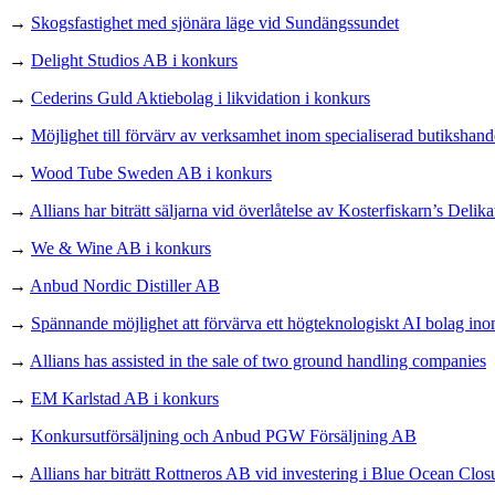
→
Skogsfastighet med sjönära läge vid Sundängssundet
→
Delight Studios AB i konkurs
→
Cederins Guld Aktiebolag i likvidation i konkurs
→
Möjlighet till förvärv av verksamhet inom specialiserad butikshand
→
Wood Tube Sweden AB i konkurs
→
Allians har biträtt säljarna vid överlåtelse av Kosterfiskarn’s Delika
→
We & Wine AB i konkurs
→
Anbud Nordic Distiller AB
→
Spännande möjlighet att förvärva ett högteknologiskt AI bolag in
→
Allians has assisted in the sale of two ground handling companies
→
EM Karlstad AB i konkurs
→
Konkursutförsäljning och Anbud PGW Försäljning AB
→
Allians har biträtt Rottneros AB vid investering i Blue Ocean Clos