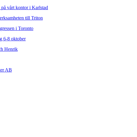
å vårt kontor i Karlstad
erksamheten till Triton
gressen i Toronto
g 6-8 oktober
ch Henrik
ter AB