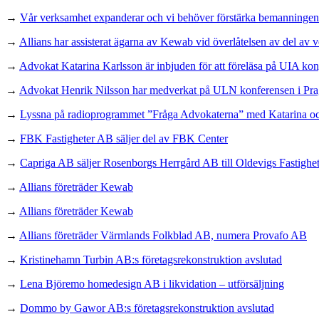
→
Vår verksamhet expanderar och vi behöver förstärka bemanningen p
→
Allians har assisterat ägarna av Kewab vid överlåtelsen av del av v
→
Advokat Katarina Karlsson är inbjuden för att föreläsa på UIA kon
→
Advokat Henrik Nilsson har medverkat på ULN konferensen i Pra
→
Lyssna på radioprogrammet ”Fråga Advokaterna” med Katarina o
→
FBK Fastigheter AB säljer del av FBK Center
→
Capriga AB säljer Rosenborgs Herrgård AB till Oldevigs Fastighe
→
Allians företräder Kewab
→
Allians företräder Kewab
→
Allians företräder Värmlands Folkblad AB, numera Provafo AB
→
Kristinehamn Turbin AB:s företagsrekonstruktion avslutad
→
Lena Björemo homedesign AB i likvidation – utförsäljning
→
Dommo by Gawor AB:s företagsrekonstruktion avslutad