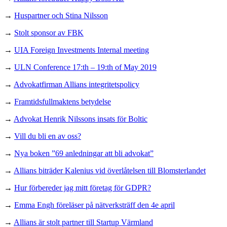
→
Huspartner och Stina Nilsson
→
Stolt sponsor av FBK
→
UIA Foreign Investments Internal meeting
→
ULN Conference 17:th – 19:th of May 2019
→
Advokatfirman Allians integritetspolicy
→
Framtidsfullmaktens betydelse
→
Advokat Henrik Nilssons insats för Boltic
→
Vill du bli en av oss?
→
Nya boken ”69 anledningar att bli advokat”
→
Allians biträder Kalenius vid överlåtelsen till Blomsterlandet
→
Hur förbereder jag mitt företag för GDPR?
→
Emma Engh föreläser på nätverksträff den 4e april
→
Allians är stolt partner till Startup Värmland