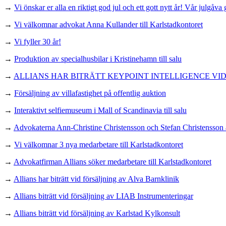
→
Vi önskar er alla en riktigt god jul och ett gott nytt år! Vår julgåva 
→
Vi välkomnar advokat Anna Kullander till Karlstadkontoret
→
Vi fyller 30 år!
→
Produktion av specialhusbilar i Kristinehamn till salu
→
ALLIANS HAR BITRÄTT KEYPOINT INTELLIGENCE VI
→
Försäljning av villafastighet på offentlig auktion
→
Interaktivt selfiemuseum i Mall of Scandinavia till salu
→
Advokaterna Ann-Christine Christensson och Stefan Christensson an
→
Vi välkomnar 3 nya medarbetare till Karlstadkontoret
→
Advokatfirman Allians söker medarbetare till Karlstadkontoret
→
Allians har biträtt vid försäljning av Alva Barnklinik
→
Allians biträtt vid försäljning av LIAB Instrumenteringar
→
Allians biträtt vid försäljning av Karlstad Kylkonsult