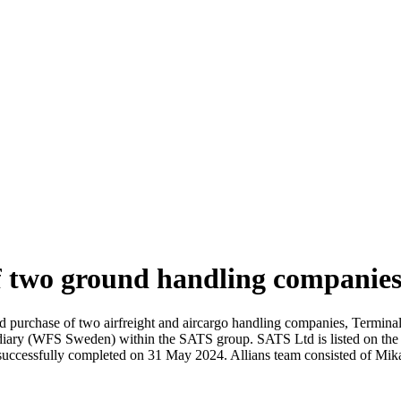
 of two ground handling companie
e and purchase of two airfreight and aircargo handling companies, Termi
iary (WFS Sweden) within the SATS group. SATS Ltd is listed on the S
 successfully completed on 31 May 2024. Allians team consisted of Mikae