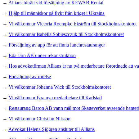
→
Allians biträtt vid försäljning av KEWAB Rental
→
Hjälp till människor på flykt från kriget i Ukraina
→
Vi välkomnar Victoria Roempke Ekström till Stockholmskontoret
→
Vi välkomnar Isabella Sobieszczuk till Stockholmskontoret
→
Försäljning av app för att finna lunchrestauranger
→
Eda Järn AB under rekonstruktion
→
Hos advokatfirman Allians är nu två medarbetare förordnade att va
→
Försäljning av rörelse
→
Vi välkomnar Johanna Wick till Stockholmskontoret
→
Vi välkomnar fyra nya medarbetare till Karlstad
→
Restaurang Baron AB vann mål mot Skatteverket avseende hanteri
→
Vi välkomnar Christian Nilsson
→
Advokat Helena Sjögren ansluter till Allians