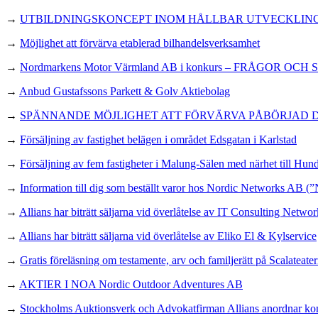
→
UTBILDNINGSKONCEPT INOM HÅLLBAR UTVECKLING
→
Möjlighet att förvärva etablerad bilhandelsverksamhet
→
Nordmarkens Motor Värmland AB i konkurs – FRÅGOR OCH
→
Anbud Gustafssons Parkett & Golv Aktiebolag
→
SPÄNNANDE MÖJLIGHET ATT FÖRVÄRVA PÅBÖRJAD 
→
Försäljning av fastighet belägen i området Edsgatan i Karlstad
→
Försäljning av fem fastigheter i Malung-Sälen med närhet till Hun
→
Information till dig som beställt varor hos Nordic Networks AB (”
→
Allians har biträtt säljarna vid överlåtelse av IT Consulting Netw
→
Allians har biträtt säljarna vid överlåtelse av Eliko El & Kylservice
→
Gratis föreläsning om testamente, arv och familjerätt på Scalateater
→
AKTIER I NOA Nordic Outdoor Adventures AB
→
Stockholms Auktionsverk och Advokatfirman Allians anordnar ko