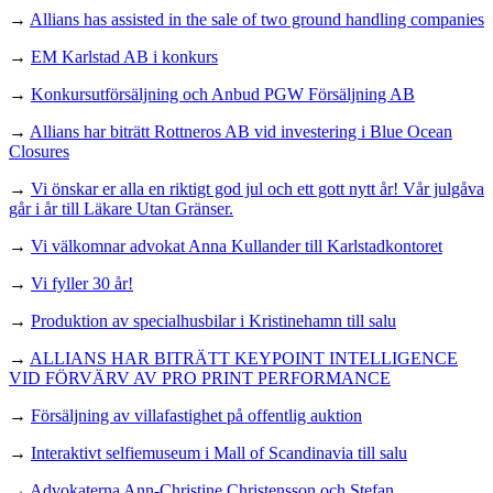
→
Allians has assisted in the sale of two ground handling companies
→
EM Karlstad AB i konkurs
→
Konkursutförsäljning och Anbud PGW Försäljning AB
→
Allians har biträtt Rottneros AB vid investering i Blue Ocean
Closures
→
Vi önskar er alla en riktigt god jul och ett gott nytt år! Vår julgåva
går i år till Läkare Utan Gränser.
→
Vi välkomnar advokat Anna Kullander till Karlstadkontoret
→
Vi fyller 30 år!
→
Produktion av specialhusbilar i Kristinehamn till salu
→
ALLIANS HAR BITRÄTT KEYPOINT INTELLIGENCE
VID FÖRVÄRV AV PRO PRINT PERFORMANCE
→
Försäljning av villafastighet på offentlig auktion
→
Interaktivt selfiemuseum i Mall of Scandinavia till salu
→
Advokaterna Ann-Christine Christensson och Stefan