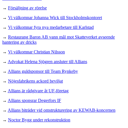
→
Försäljning av rörelse
→
Vi välkomnar Johanna Wick till Stockholmskontoret
→
Vi välkomnar fyra nya medarbetare till Karlstad
→
Restaurang Baron AB vann mål mot Skatteverket avseende
hantering av dricks
→
Vi välkomnar Christian Nilsson
→
Advokat Helena Sjögren ansluter till Allians
→
Allians guldsponsor till Team Rynkeby
→
Nöjesfabrikens ackord beviljat
→
Allians är rådgivare åt UF-företag
→
Allians sponsrar Degerfors IF
→
Allians biträder vid omstrukturering av KEWAB-koncernen
→
Noctor Bygg under rekonstruktion