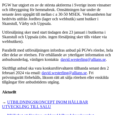
PGW har utgjort en av de största aktörerna i Sverige inom vinsatser
och ölbryggning för hemmabruk. Omsättningen har under de
senaste åren uppgått till mellan c a 30-50 MSEK. Verksamheten har
bedrivits utifrån Jordbro (lager och webbutik) samt butiker i
Skanstull, Vårby och Uppsala.
Utförsäljning sker med start tisdagen den 23 januari i butikerna i
Skanstull och Uppsala (obs. ingen försäljning sker tills vidare via
webbutiken).
Parallellt med utförsäljningen infordras anbud på PGWs rörelse, hela
eller delar av rörelsen. För erhållande av ytterligare information och
anbudsunderlag, vänligen kontakta
david.westerling@allians.se
.
Skriftligt anbud ska vara konkursförvaltaren tillhanda senast den 2
februari 2024 via email:
david.westerling@allians.se
. Fri
prövningsrätt förbehålls, liksom rätt att sälja rörelsen eller enskilda
tillgångar före anbudstidens utgång.
Aktuellt
→
UTBILDNINGSKONCEPT INOM HÅLLBAR
UTVECKLING TILL SALU