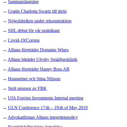
→
Sammanslagning
→
Grattis Charlotta Swartz till titeln
→
Nöjesfabriken under rekonstruktion
→
SHL debut för vår praktikant
→
Covid-19/Corona
→
Allians företräder Domaine Wines
→
Allians biträder Ulvsby Smådjursklinik
→
Allians företräder Happy Boss AB
→
Huspartner och Stina Nilsson
→
Stolt sponsor av FBK
→
UIA Foreign Investments Internal meeting
→
ULN Conference 17:th – 19:th of May 2019
→
Advokatfirman Allians integritetspolicy
→
Framtidsfullmaktens betydelse