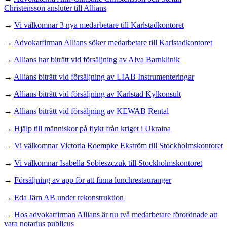
Christensson ansluter till Allians
→
Vi välkomnar 3 nya medarbetare till Karlstadkontoret
→
Advokatfirman Allians söker medarbetare till Karlstadkontoret
→
Allians har biträtt vid försäljning av Alva Barnklinik
→
Allians biträtt vid försäljning av LIAB Instrumenteringar
→
Allians biträtt vid försäljning av Karlstad Kylkonsult
→
Allians biträtt vid försäljning av KEWAB Rental
→
Hjälp till människor på flykt från kriget i Ukraina
→
Vi välkomnar Victoria Roempke Ekström till Stockholmskontoret
→
Vi välkomnar Isabella Sobieszczuk till Stockholmskontoret
→
Försäljning av app för att finna lunchrestauranger
→
Eda Järn AB under rekonstruktion
→
Hos advokatfirman Allians är nu två medarbetare förordnade att
vara notarius publicus