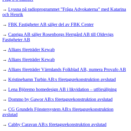
→
Lyssna på radioprogrammet ”Fråga Advokaterna” med Katarina
och Henrik
→
FBK Fastigheter AB säljer del av FBK Center
→
Capriga AB säljer Rosenborgs Herrgård AB till Oldevigs
Fastigheter AB
→
Allians företräder Kewab
→
Allians företräder Kewab
→
Allians företräder Värmlands Folkblad AB, numera Provafo AB
→
Kristinehamn Turbin AB:s företagsrekonstruktion avslutad
→
Lena Björemo homedesign AB i likvidation – utförsäljning
→
Dommo by Gawor AB:s företagsrekonstruktion avslutad
→
CG Grundels Fönstersystem AB:s företagsrekonstruktion
avslutad
→
Cabby Caravan AB:s företagsrekonstruktion avslutad