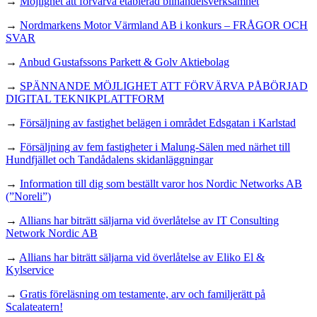
→
Möjlighet att förvärva etablerad bilhandelsverksamhet
→
Nordmarkens Motor Värmland AB i konkurs – FRÅGOR OCH
SVAR
→
Anbud Gustafssons Parkett & Golv Aktiebolag
→
SPÄNNANDE MÖJLIGHET ATT FÖRVÄRVA PÅBÖRJAD
DIGITAL TEKNIKPLATTFORM
→
Försäljning av fastighet belägen i området Edsgatan i Karlstad
→
Försäljning av fem fastigheter i Malung-Sälen med närhet till
Hundfjället och Tandådalens skidanläggningar
→
Information till dig som beställt varor hos Nordic Networks AB
(”Noreli”)
→
Allians har biträtt säljarna vid överlåtelse av IT Consulting
Network Nordic AB
→
Allians har biträtt säljarna vid överlåtelse av Eliko El &
Kylservice
→
Gratis föreläsning om testamente, arv och familjerätt på
Scalateatern!