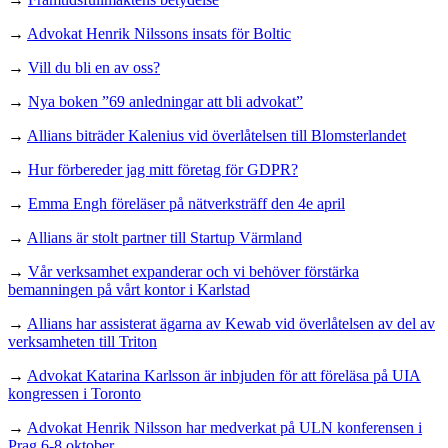
→
Advokat Henrik Nilssons insats för Boltic
→
Vill du bli en av oss?
→
Nya boken ”69 anledningar att bli advokat”
→
Allians biträder Kalenius vid överlåtelsen till Blomsterlandet
→
Hur förbereder jag mitt företag för GDPR?
→
Emma Engh föreläser på nätverksträff den 4e april
→
Allians är stolt partner till Startup Värmland
→
Vår verksamhet expanderar och vi behöver förstärka
bemanningen på vårt kontor i Karlstad
→
Allians har assisterat ägarna av Kewab vid överlåtelsen av del av
verksamheten till Triton
→
Advokat Katarina Karlsson är inbjuden för att föreläsa på UIA
kongressen i Toronto
→
Advokat Henrik Nilsson har medverkat på ULN konferensen i
Prag 6-8 oktober