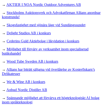
→
AKTIER I NOA Nordic Outdoor Adventures AB
→
Stockholms Auktionsverk och Advokatfirman Allians anordnar
konstrunda!
→
Skogsfastighet med sjönära läge vid Sundängssundet
→
Delight Studios AB i konkurs
→
Cederins Guld Aktiebolag i likvidation i konkurs
→
Möjlighet till förvärv av verksamhet inom specialiserad
butikshandel
→
Wood Tube Sweden AB i konkurs
→
Allians har biträtt säljarna vid överlåtelse av Kosterfiskarn’s
Delikatesser
→
We & Wine AB i konkurs
→
Anbud Nordic Distiller AB
→
Spännande möjlighet att förvärva ett högteknologiskt AI bolag
inom språkteknologi