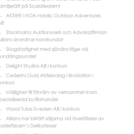
amiljerätt på Scalateatern!
→
AKTIER I NOA Nordic Outdoor Adventures
AB
→
Stockholms Auktionsverk och Advokatfirman
llians anordnar konstrunda!
→
Skogsfastighet med sjönära läge vid
Sundängssundet
→
Delight Studios AB i konkurs
→
Cederins Guld Aktiebolag i likvidation i
konkurs
→
Möjlighet till förvärv av verksamhet inom
pecialiserad butikshandel
→
Wood Tube Sweden AB i konkurs
→
Allians har biträtt säljarna vid överlåtelse av
osterfiskarn’s Delikatesser