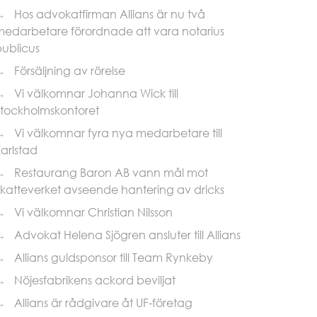
→
Hos advokatfirman Allians är nu två
medarbetare förordnade att vara notarius
publicus
→
Försäljning av rörelse
→
Vi välkomnar Johanna Wick till
Stockholmskontoret
→
Vi välkomnar fyra nya medarbetare till
arlstad
→
Restaurang Baron AB vann mål mot
katteverket avseende hantering av dricks
→
Vi välkomnar Christian Nilsson
→
Advokat Helena Sjögren ansluter till Allians
→
Allians guldsponsor till Team Rynkeby
→
Nöjesfabrikens ackord beviljat
→
Allians är rådgivare åt UF-företag