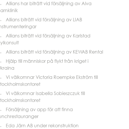
→
Allians har biträtt vid försäljning av Alva
arnklinik
→
Allians biträtt vid försäljning av LIAB
nstrumenteringar
→
Allians biträtt vid försäljning av Karlstad
ylkonsult
→
Allians biträtt vid försäljning av KEWAB Rental
→
Hjälp till människor på flykt från kriget i
Ukraina
→
Vi välkomnar Victoria Roempke Ekström till
Stockholmskontoret
→
Vi välkomnar Isabella Sobieszczuk till
Stockholmskontoret
→
Försäljning av app för att finna
lunchrestauranger
→
Eda Järn AB under rekonstruktion