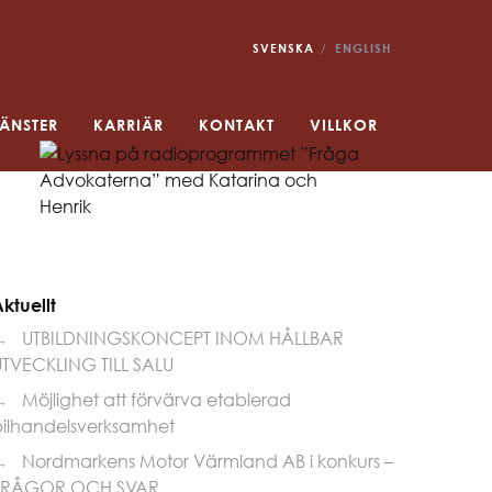
SVENSKA
ENGLISH
JÄNSTER
KARRIÄR
KONTAKT
VILLKOR
ktuellt
→
UTBILDNINGSKONCEPT INOM HÅLLBAR
UTVECKLING TILL SALU
→
Möjlighet att förvärva etablerad
bilhandelsverksamhet
→
Nordmarkens Motor Värmland AB i konkurs –
FRÅGOR OCH SVAR