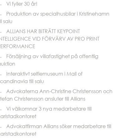
→
Vi fyller 30 år!
→
Produktion av specialhusbilar i Kristinehamn
ill salu
→
ALLIANS HAR BITRÄTT KEYPOINT
INTELLIGENCE VID FÖRVÄRV AV PRO PRINT
PERFORMANCE
→
Försäljning av villafastighet på offentlig
auktion
→
Interaktivt selfiemuseum i Mall of
candinavia till salu
→
Advokaterna Ann-Christine Christensson och
tefan Christensson ansluter till Allians
→
Vi välkomnar 3 nya medarbetare till
arlstadkontoret
→
Advokatfirman Allians söker medarbetare till
arlstadkontoret