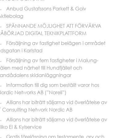
→
Anbud Gustafssons Parkett & Golv
Aktiebolag
→
SPÄNNANDE MÖJLIGHET ATT FÖRVÄRVA
PÅBÖRJAD DIGITAL TEKNIKPLATTFORM
→
Försäljning av fastighet belägen i området
dsgatan i Karlstad
→
Försäljning av fem fastigheter i Malung-
älen med närhet till Hundfjället och
Tandådalens skidanläggningar
→
Information till dig som beställt varor hos
ordic Networks AB (”Noreli”)
→
Allians har biträtt säljarna vid överlåtelse av
T Consulting Network Nordic AB
→
Allians har biträtt säljarna vid överlåtelse av
liko El & Kylservice
→
Gratis föreläsning om testamente, arv och