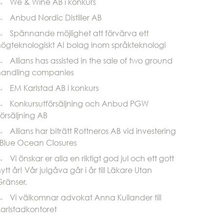
→
We & Wine AB i konkurs
→
Anbud Nordic Distiller AB
→
Spännande möjlighet att förvärva ett
ögteknologiskt AI bolag inom språkteknologi
→
Allians has assisted in the sale of two ground
handling companies
→
EM Karlstad AB i konkurs
→
Konkursutförsäljning och Anbud PGW
örsäljning AB
→
Allians har biträtt Rottneros AB vid investering
 Blue Ocean Closures
→
Vi önskar er alla en riktigt god jul och ett gott
ytt år! Vår julgåva går i år till Läkare Utan
ränser.
→
Vi välkomnar advokat Anna Kullander till
arlstadkontoret