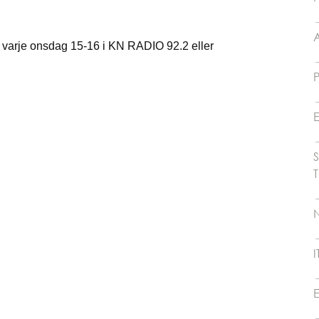
s varje onsdag 15-16 i KN RADIO 92.2 eller
E
S
N
I
E