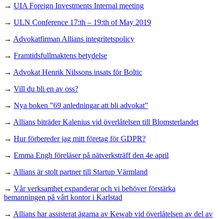
→
UIA Foreign Investments Internal meeting
→
ULN Conference 17:th – 19:th of May 2019
→
Advokatfirman Allians integritetspolicy
→
Framtidsfullmaktens betydelse
→
Advokat Henrik Nilssons insats för Boltic
→
Vill du bli en av oss?
→
Nya boken ”69 anledningar att bli advokat”
→
Allians biträder Kalenius vid överlåtelsen till Blomsterlandet
→
Hur förbereder jag mitt företag för GDPR?
→
Emma Engh föreläser på nätverksträff den 4e april
→
Allians är stolt partner till Startup Värmland
→
Vår verksamhet expanderar och vi behöver förstärka
bemanningen på vårt kontor i Karlstad
→
Allians har assisterat ägarna av Kewab vid överlåtelsen av del av