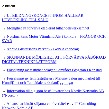
Aktuellt
→
UTBILDNINGSKONCEPT INOM HÅLLBAR
UTVECKLING TILL SALU
→
Möjlighet att förvärva etablerad bilhandelsverksamhet
→
Nordmarkens Motor Värmland AB i konkurs – FRÅGOR OCH
SVAR
→
Anbud Gustafssons Parkett & Golv Aktiebolag
→
SPÄNNANDE MÖJLIGHET ATT FÖRVÄRVA PÅBÖRJAD
DIGITAL TEKNIKPLATTFORM
→
Försäljning av fastighet belägen i området Edsgatan i Karlstad
→
Försäljning av fem fastigheter i Malung-Sälen med närhet till
Hundfjället och Tandådalens skidanläggningar
→
Information till dig som beställt varor hos Nordic Networks AB
(”Noreli”)
→
Allians har biträtt säljarna vid överlåtelse av IT Consulting
Network Nordic AB