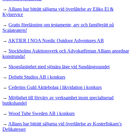
→
Allians har biträtt säljarna vid överlåtelse av Eliko El &
Kylservice
→
Gratis föreläsning om testamente, arv och familjerätt på
Scalateatern!
→
AKTIER I NOA Nordic Outdoor Adventures AB
→
Stockholms Auktionsverk och Advokatfirman Allians anordnar
konstrunda!
→
Skogsfastighet med sjönära läge vid Sundängssundet
→
Delight Studios AB i konkurs
→
Cederins Guld Aktiebolag i likvidation i konkurs
→
Möjlighet till förvärv av verksamhet inom specialiserad
butikshandel
→
Wood Tube Sweden AB i konkurs
→
Allians har biträtt säljarna vid överlåtelse av Kosterfiskarn’s
Delikatesser