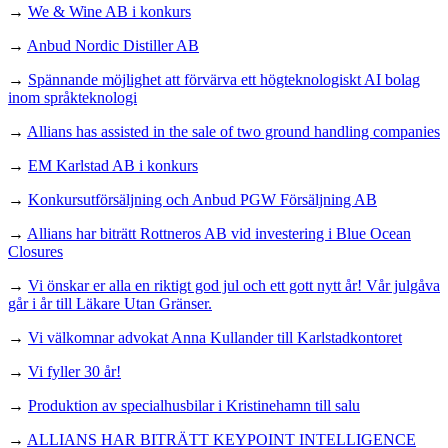
→
We & Wine AB i konkurs
→
Anbud Nordic Distiller AB
→
Spännande möjlighet att förvärva ett högteknologiskt AI bolag
inom språkteknologi
→
Allians has assisted in the sale of two ground handling companies
→
EM Karlstad AB i konkurs
→
Konkursutförsäljning och Anbud PGW Försäljning AB
→
Allians har biträtt Rottneros AB vid investering i Blue Ocean
Closures
→
Vi önskar er alla en riktigt god jul och ett gott nytt år! Vår julgåva
går i år till Läkare Utan Gränser.
→
Vi välkomnar advokat Anna Kullander till Karlstadkontoret
→
Vi fyller 30 år!
→
Produktion av specialhusbilar i Kristinehamn till salu
→
ALLIANS HAR BITRÄTT KEYPOINT INTELLIGENCE