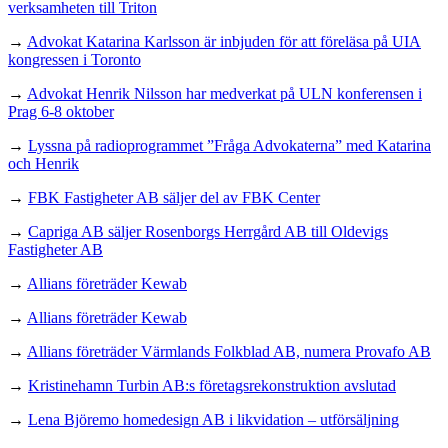
verksamheten till Triton
→
Advokat Katarina Karlsson är inbjuden för att föreläsa på UIA
kongressen i Toronto
→
Advokat Henrik Nilsson har medverkat på ULN konferensen i
Prag 6-8 oktober
→
Lyssna på radioprogrammet ”Fråga Advokaterna” med Katarina
och Henrik
→
FBK Fastigheter AB säljer del av FBK Center
→
Capriga AB säljer Rosenborgs Herrgård AB till Oldevigs
Fastigheter AB
→
Allians företräder Kewab
→
Allians företräder Kewab
→
Allians företräder Värmlands Folkblad AB, numera Provafo AB
→
Kristinehamn Turbin AB:s företagsrekonstruktion avslutad
→
Lena Björemo homedesign AB i likvidation – utförsäljning