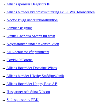
→
Allians sponsrar Degerfors IF
→
Allians biträder vid omstrukturering av KEWAB-koncernen
→
Noctor Bygg under rekonstruktion
→
Sammanslagning
→
Grattis Charlotta Swartz till titeln
→
Nöjesfabriken under rekonstruktion
→
SHL debut för vår praktikant
→
Covid-19/Corona
→
Allians företräder Domaine Wines
→
Allians biträder Ulvsby Smådjursklinik
→
Allians företräder Happy Boss AB
→
Huspartner och Stina Nilsson
→
Stolt sponsor av FBK