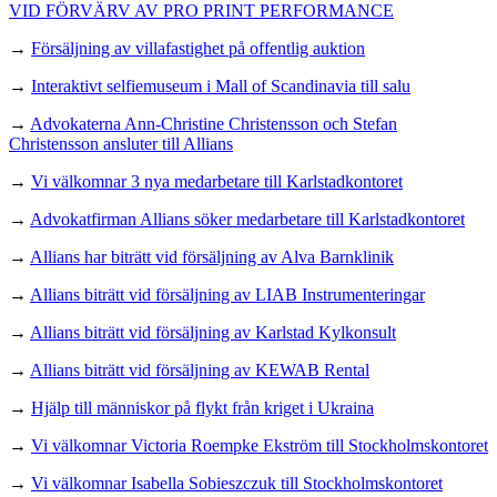
VID FÖRVÄRV AV PRO PRINT PERFORMANCE
→
Försäljning av villafastighet på offentlig auktion
→
Interaktivt selfiemuseum i Mall of Scandinavia till salu
→
Advokaterna Ann-Christine Christensson och Stefan
Christensson ansluter till Allians
→
Vi välkomnar 3 nya medarbetare till Karlstadkontoret
→
Advokatfirman Allians söker medarbetare till Karlstadkontoret
→
Allians har biträtt vid försäljning av Alva Barnklinik
→
Allians biträtt vid försäljning av LIAB Instrumenteringar
→
Allians biträtt vid försäljning av Karlstad Kylkonsult
→
Allians biträtt vid försäljning av KEWAB Rental
→
Hjälp till människor på flykt från kriget i Ukraina
→
Vi välkomnar Victoria Roempke Ekström till Stockholmskontoret
→
Vi välkomnar Isabella Sobieszczuk till Stockholmskontoret