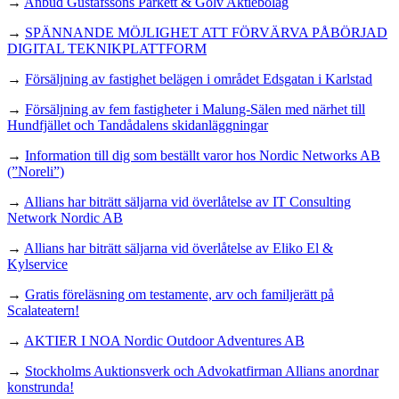
→
Anbud Gustafssons Parkett & Golv Aktiebolag
→
SPÄNNANDE MÖJLIGHET ATT FÖRVÄRVA PÅBÖRJAD
DIGITAL TEKNIKPLATTFORM
→
Försäljning av fastighet belägen i området Edsgatan i Karlstad
→
Försäljning av fem fastigheter i Malung-Sälen med närhet till
Hundfjället och Tandådalens skidanläggningar
→
Information till dig som beställt varor hos Nordic Networks AB
(”Noreli”)
→
Allians har biträtt säljarna vid överlåtelse av IT Consulting
Network Nordic AB
→
Allians har biträtt säljarna vid överlåtelse av Eliko El &
Kylservice
→
Gratis föreläsning om testamente, arv och familjerätt på
Scalateatern!
→
AKTIER I NOA Nordic Outdoor Adventures AB
→
Stockholms Auktionsverk och Advokatfirman Allians anordnar
konstrunda!