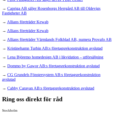
→
Capriga AB säljer Rosenborgs Herrgård AB till Oldevigs
Fastigheter AB
→
Allians företräder Kewab
→
Allians företräder Kewab
→
Allians företräder Värmlands Folkblad AB, numera Provafo AB
→
Kristinehamn Turbin AB:s företagsrekonstruktion avslutad
→
Lena Björemo homedesign AB i likvidation – utförsäljning
→
Dommo by Gawor AB:s företagsrekonstruktion avslutad
→
CG Grundels Fönstersystem AB:s företagsrekonstruktion
avslutad
→
Cabby Caravan AB:s företagsrekonstruktion avslutad
Ring oss direkt för råd
Stockholm