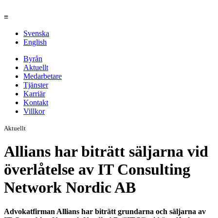
≡
Svenska
English
Byrån
Aktuellt
Medarbetare
Tjänster
Karriär
Kontakt
Villkor
Aktuellt
Allians har biträtt säljarna vid
överlåtelse av IT Consulting
Network Nordic AB
Advokatfirman Allians har biträtt grundarna och säljarna av