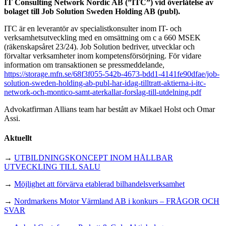
IT Consulting Network Nordic AB (”ITC”) vid överlåtelse av
bolaget till Job Solution Sweden Holding AB (publ).
ITC är en leverantör av specialistkonsulter inom IT- och
verksamhetsutveckling med en omsättning om c a 660 MSEK
(räkenskapsåret 23/24). Job Solution bedriver, utvecklar och
förvaltar verksamheter inom kompetensförsörjning. För vidare
information om transaktionen se pressmeddelande,
https://storage.mfn.se/68f3f055-542b-4673-bdd1-4141fe90dfae/job-
solution-sweden-holding-ab-publ-har-idag-tilltratt-aktierna-i-itc-
network-och-montico-samt-aterkallar-forslag-till-utdelning.pdf
Advokatfirman Allians team har bestått av Mikael Holst och Omar
Assi.
Aktuellt
→
UTBILDNINGSKONCEPT INOM HÅLLBAR
UTVECKLING TILL SALU
→
Möjlighet att förvärva etablerad bilhandelsverksamhet
→
Nordmarkens Motor Värmland AB i konkurs – FRÅGOR OCH
SVAR