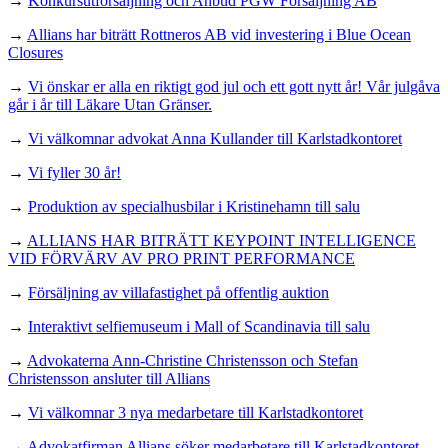
→
Konkursutförsäljning och Anbud PGW Försäljning AB
→
Allians har biträtt Rottneros AB vid investering i Blue Ocean
Closures
→
Vi önskar er alla en riktigt god jul och ett gott nytt år! Vår julgåva
går i år till Läkare Utan Gränser.
→
Vi välkomnar advokat Anna Kullander till Karlstadkontoret
→
Vi fyller 30 år!
→
Produktion av specialhusbilar i Kristinehamn till salu
→
ALLIANS HAR BITRÄTT KEYPOINT INTELLIGENCE
VID FÖRVÄRV AV PRO PRINT PERFORMANCE
→
Försäljning av villafastighet på offentlig auktion
→
Interaktivt selfiemuseum i Mall of Scandinavia till salu
→
Advokaterna Ann-Christine Christensson och Stefan
Christensson ansluter till Allians
→
Vi välkomnar 3 nya medarbetare till Karlstadkontoret
→
Advokatfirman Allians söker medarbetare till Karlstadkontoret