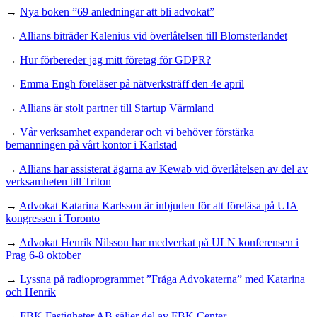
→
Nya boken ”69 anledningar att bli advokat”
→
Allians biträder Kalenius vid överlåtelsen till Blomsterlandet
→
Hur förbereder jag mitt företag för GDPR?
→
Emma Engh föreläser på nätverksträff den 4e april
→
Allians är stolt partner till Startup Värmland
→
Vår verksamhet expanderar och vi behöver förstärka
bemanningen på vårt kontor i Karlstad
→
Allians har assisterat ägarna av Kewab vid överlåtelsen av del av
verksamheten till Triton
→
Advokat Katarina Karlsson är inbjuden för att föreläsa på UIA
kongressen i Toronto
→
Advokat Henrik Nilsson har medverkat på ULN konferensen i
Prag 6-8 oktober
→
Lyssna på radioprogrammet ”Fråga Advokaterna” med Katarina
och Henrik
→
FBK Fastigheter AB säljer del av FBK Center