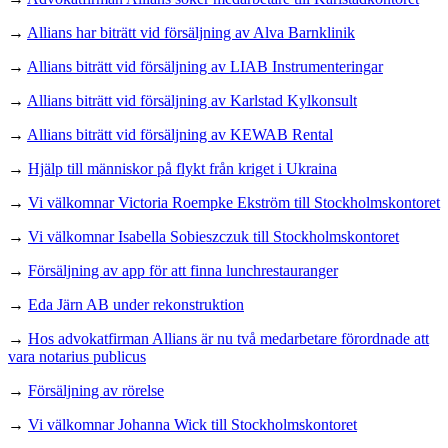
→
Allians har biträtt vid försäljning av Alva Barnklinik
→
Allians biträtt vid försäljning av LIAB Instrumenteringar
→
Allians biträtt vid försäljning av Karlstad Kylkonsult
→
Allians biträtt vid försäljning av KEWAB Rental
→
Hjälp till människor på flykt från kriget i Ukraina
→
Vi välkomnar Victoria Roempke Ekström till Stockholmskontoret
→
Vi välkomnar Isabella Sobieszczuk till Stockholmskontoret
→
Försäljning av app för att finna lunchrestauranger
→
Eda Järn AB under rekonstruktion
→
Hos advokatfirman Allians är nu två medarbetare förordnade att
vara notarius publicus
→
Försäljning av rörelse
→
Vi välkomnar Johanna Wick till Stockholmskontoret