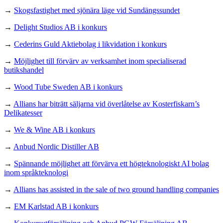
→
Skogsfastighet med sjönära läge vid Sundängssundet
→
Delight Studios AB i konkurs
→
Cederins Guld Aktiebolag i likvidation i konkurs
→
Möjlighet till förvärv av verksamhet inom specialiserad
butikshandel
→
Wood Tube Sweden AB i konkurs
→
Allians har biträtt säljarna vid överlåtelse av Kosterfiskarn’s
Delikatesser
→
We & Wine AB i konkurs
→
Anbud Nordic Distiller AB
→
Spännande möjlighet att förvärva ett högteknologiskt AI bolag
inom språkteknologi
→
Allians has assisted in the sale of two ground handling companies
→
EM Karlstad AB i konkurs