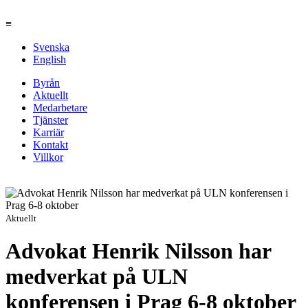
≡
Svenska
English
Byrån
Aktuellt
Medarbetare
Tjänster
Karriär
Kontakt
Villkor
Aktuellt
Advokat Henrik Nilsson har
medverkat på ULN
konferensen i Prag 6-8 oktober