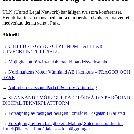
ULN (United Legal Network) har årligen två stora konferenser.
Henrik har tillsammans med andra europeiska advokater i nätverket
medverkat, denna gång i Prag.
Aktuellt
→
UTBILDNINGSKONCEPT INOM HÅLLBAR
UTVECKLING TILL SALU
→
Möjlighet att förvärva etablerad bilhandelsverksamhet
→
Nordmarkens Motor Värmland AB i konkurs – FRÅGOR OCH
SVAR
→
Anbud Gustafssons Parkett & Golv Aktiebolag
→
SPÄNNANDE MÖJLIGHET ATT FÖRVÄRVA PÅBÖRJAD
DIGITAL TEKNIKPLATTFORM
→
Försäljning av fastighet belägen i området Edsgatan i Karlstad
→
Försäljning av fem fastigheter i Malung-Sälen med närhet till
Hundfjället och Tandådalens skidanläggningar