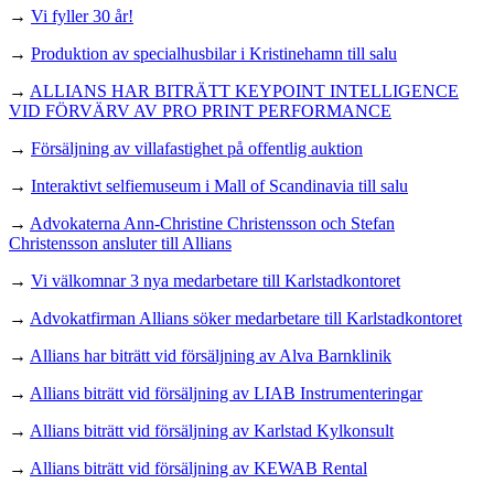
→
Vi fyller 30 år!
→
Produktion av specialhusbilar i Kristinehamn till salu
→
ALLIANS HAR BITRÄTT KEYPOINT INTELLIGENCE
VID FÖRVÄRV AV PRO PRINT PERFORMANCE
→
Försäljning av villafastighet på offentlig auktion
→
Interaktivt selfiemuseum i Mall of Scandinavia till salu
→
Advokaterna Ann-Christine Christensson och Stefan
Christensson ansluter till Allians
→
Vi välkomnar 3 nya medarbetare till Karlstadkontoret
→
Advokatfirman Allians söker medarbetare till Karlstadkontoret
→
Allians har biträtt vid försäljning av Alva Barnklinik
→
Allians biträtt vid försäljning av LIAB Instrumenteringar
→
Allians biträtt vid försäljning av Karlstad Kylkonsult
→
Allians biträtt vid försäljning av KEWAB Rental