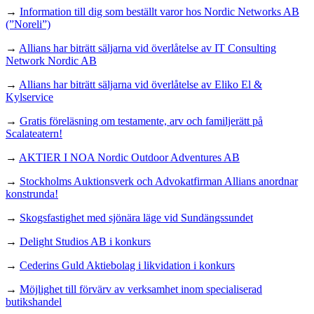
→
Information till dig som beställt varor hos Nordic Networks AB
(”Noreli”)
→
Allians har biträtt säljarna vid överlåtelse av IT Consulting
Network Nordic AB
→
Allians har biträtt säljarna vid överlåtelse av Eliko El &
Kylservice
→
Gratis föreläsning om testamente, arv och familjerätt på
Scalateatern!
→
AKTIER I NOA Nordic Outdoor Adventures AB
→
Stockholms Auktionsverk och Advokatfirman Allians anordnar
konstrunda!
→
Skogsfastighet med sjönära läge vid Sundängssundet
→
Delight Studios AB i konkurs
→
Cederins Guld Aktiebolag i likvidation i konkurs
→
Möjlighet till förvärv av verksamhet inom specialiserad
butikshandel