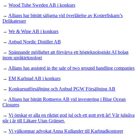
→
Wood Tube Sweden AB i konkurs
→
Allians har biträtt säljarna vid överlåtelse av Kosterfiskarn’s
Delikatesser
→
We & Wine AB i konkurs
→
Anbud Nordic Distiller AB
→
Spännande möjlighet att förvärva ett högteknologiskt AI bolag
inom språkteknologi
→
Allians has assisted in the sale of two ground handling companies
→
EM Karlstad AB i konkurs
→
Konkursutförsäljning och Anbud PGW Försäljning AB
→
Allians har biträtt Rottneros AB vid investering i Blue Ocean
Closures
→
Vi önskar er alla en riktigt god jul och ett gott nytt år! Vår julgåva
går i år till Läkare Utan Gränser.
→
Vi välkomnar advokat Anna Kullander till Karlstadkontoret