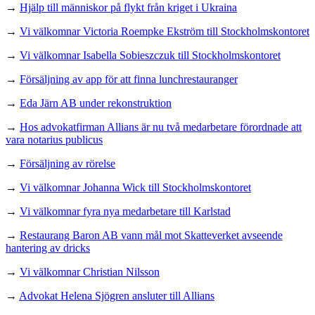
→
Hjälp till människor på flykt från kriget i Ukraina
→
Vi välkomnar Victoria Roempke Ekström till Stockholmskontoret
→
Vi välkomnar Isabella Sobieszczuk till Stockholmskontoret
→
Försäljning av app för att finna lunchrestauranger
→
Eda Järn AB under rekonstruktion
→
Hos advokatfirman Allians är nu två medarbetare förordnade att
vara notarius publicus
→
Försäljning av rörelse
→
Vi välkomnar Johanna Wick till Stockholmskontoret
→
Vi välkomnar fyra nya medarbetare till Karlstad
→
Restaurang Baron AB vann mål mot Skatteverket avseende
hantering av dricks
→
Vi välkomnar Christian Nilsson
→
Advokat Helena Sjögren ansluter till Allians