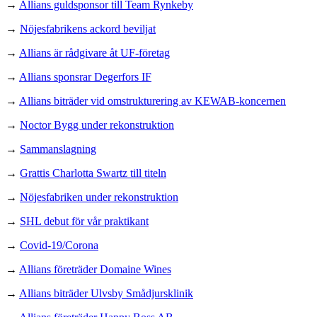
→
Allians guldsponsor till Team Rynkeby
→
Nöjesfabrikens ackord beviljat
→
Allians är rådgivare åt UF-företag
→
Allians sponsrar Degerfors IF
→
Allians biträder vid omstrukturering av KEWAB-koncernen
→
Noctor Bygg under rekonstruktion
→
Sammanslagning
→
Grattis Charlotta Swartz till titeln
→
Nöjesfabriken under rekonstruktion
→
SHL debut för vår praktikant
→
Covid-19/Corona
→
Allians företräder Domaine Wines
→
Allians biträder Ulvsby Smådjursklinik