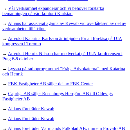
→
Vår verksamhet expanderar och vi behöver förstärka
bemanningen på vårt kontor i Karlstad
→
Allians har assisterat ägarna av Kewab vid överlåtelsen av del av
verksamheten till Triton
→
Advokat Katarina Karlsson är inbjuden för att föreläsa på UIA
kongressen i Toronto
→
Advokat Henrik Nilsson har medverkat på ULN konferensen i
Prag 6-8 oktober
→
Lyssna på radioprogrammet ”Fråga Advokaterna” med Katarina
och Henrik
→
FBK Fastigheter AB säljer del av FBK Center
→
Capriga AB säljer Rosenborgs Herrgård AB till Oldevigs
Fastigheter AB
→
Allians företräder Kewab
→
Allians företräder Kewab
→
Allians företräder Värmlands Folkblad AB, numera Provafo AB