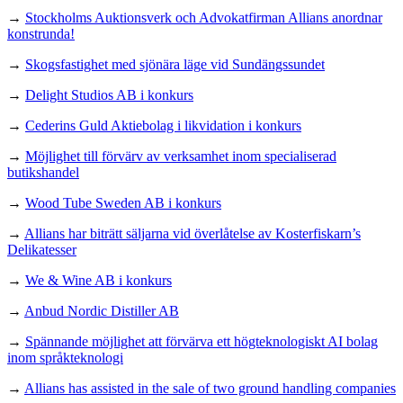
→
Stockholms Auktionsverk och Advokatfirman Allians anordnar
konstrunda!
→
Skogsfastighet med sjönära läge vid Sundängssundet
→
Delight Studios AB i konkurs
→
Cederins Guld Aktiebolag i likvidation i konkurs
→
Möjlighet till förvärv av verksamhet inom specialiserad
butikshandel
→
Wood Tube Sweden AB i konkurs
→
Allians har biträtt säljarna vid överlåtelse av Kosterfiskarn’s
Delikatesser
→
We & Wine AB i konkurs
→
Anbud Nordic Distiller AB
→
Spännande möjlighet att förvärva ett högteknologiskt AI bolag
inom språkteknologi
→
Allians has assisted in the sale of two ground handling companies