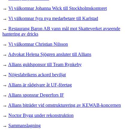
→
Vi välkomnar Johanna Wick till Stockholmskontoret
→
Vi välkomnar fyra nya medarbetare till Karlstad
→
Restaurang Baron AB vann mål mot Skatteverket avseende
hantering av dricks
→
Vi välkomnar Christian Nilsson
→
Advokat Helena Sjögren ansluter till Allians
→
Allians guldsponsor till Team Rynkeby
→
Nöjesfabrikens ackord beviljat
→
Allians är rådgivare åt UF-företag
→
Allians sponsrar Degerfors IF
→
Allians biträder vid omstrukturering av KEWAB-koncernen
→
Noctor Bygg under rekonstruktion
→
Sammanslagning