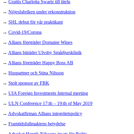
→
Grattis Charlotta Swartz till titeln
→
Nöjesfabriken under rekonstruktion
→
SHL debut för vår praktikant
→
Covid-19/Corona
→
Allians företräder Domaine Wines
→
Allians biträder Ulvsby Smådjursklinik
→
Allians företräder Happy Boss AB
→
Huspartner och Stina Nilsson
→
Stolt sponsor av FBK
→
UIA Foreign Investments Internal meeting
→
ULN Conference 17:th – 19:th of May 2019
→
Advokatfirman Allians integritetspolicy
→
Framtidsfullmaktens betydelse
→
Advokat Henrik Nilssons insats för Boltic