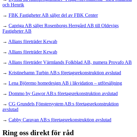
och Henrik
→
FBK Fastigheter AB säljer del av FBK Center
→
Capriga AB säljer Rosenborgs Herrgård AB till Oldevigs
Fastigheter AB
→
Allians företräder Kewab
→
Allians företräder Kewab
→
Allians företräder Värmlands Folkblad AB, numera Provafo AB
→
Kristinehamn Turbin AB:s företagsrekonstruktion avslutad
→
Lena Björemo homedesign AB i likvidation – utförsäljning
→
Dommo by Gawor AB:s företagsrekonstruktion avslutad
→
CG Grundels Fönstersystem AB:s företagsrekonstruktion
avslutad
→
Cabby Caravan AB:s företagsrekonstruktion avslutad
Ring oss direkt för råd