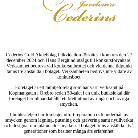
Cederins Guld Aktiebolag i likvidation försattes i konkurs den 27
december 2024 och Hans Berglund utsågs till konkursförvaltare.
Verksamhet bedrevs vid konkursutbrottet och vid denna tidpunkt
fanns tre anställda i bolaget. Verksamheten bedrivs inte vidare av
konkursboet.
Företaget är ett familjeföretag som har varit verksamt på
Köpmangatan i Örebro sedan 50-talet i en unik butikslokal där
företaget har tillhandahållit ett brett utbud av ringar och övriga
smycken.
I butiksateljén har företaget utfört reparation och underhåll av
smycken genom lagning, putsning och gravering samt nytillverkat
och designat om inlämnade smycken. I bolaget finns anställda i två
generationer som besitter många års erfarenhet.