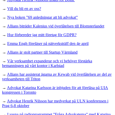
→
Vill du bli en av oss?
→
Nya boken ”69 anledningar att bli advokat”
→
Allians biträder Kalenius vid överlåtelsen till Blomsterlandet
→
Hur förbereder jag mitt företag för GDPR?
→
Emma Engh föreläser på nätverksträff den 4e april
→
Allians är stolt partner till Startup Värmland
→
Vår verksamhet expanderar och vi behöver förstärka
bemanningen på vårt kontor i Karlstad
→
Allians har assisterat ägarna av Kewab vid överlåtelsen av del av
verksamheten till Triton
→
Advokat Katarina Karlsson är inbjuden för att föreläsa på UIA
kongressen i Toronto
→
Advokat Henrik Nilsson har medverkat på ULN konferensen i
Prag 6-8 oktober
→
Lyssna på radioprogrammet ”Fråga Advokaterna” med Katarina