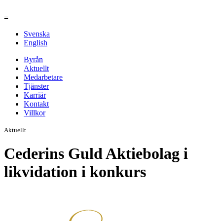
≡
Svenska
English
Byrån
Aktuellt
Medarbetare
Tjänster
Karriär
Kontakt
Villkor
Aktuellt
Cederins Guld Aktiebolag i
likvidation i konkurs