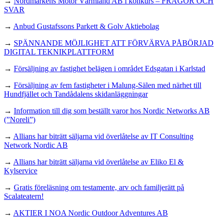
→
Nordmarkens Motor Värmland AB i konkurs – FRÅGOR OCH
SVAR
→
Anbud Gustafssons Parkett & Golv Aktiebolag
→
SPÄNNANDE MÖJLIGHET ATT FÖRVÄRVA PÅBÖRJAD
DIGITAL TEKNIKPLATTFORM
→
Försäljning av fastighet belägen i området Edsgatan i Karlstad
→
Försäljning av fem fastigheter i Malung-Sälen med närhet till
Hundfjället och Tandådalens skidanläggningar
→
Information till dig som beställt varor hos Nordic Networks AB
(”Noreli”)
→
Allians har biträtt säljarna vid överlåtelse av IT Consulting
Network Nordic AB
→
Allians har biträtt säljarna vid överlåtelse av Eliko El &
Kylservice
→
Gratis föreläsning om testamente, arv och familjerätt på
Scalateatern!
→
AKTIER I NOA Nordic Outdoor Adventures AB