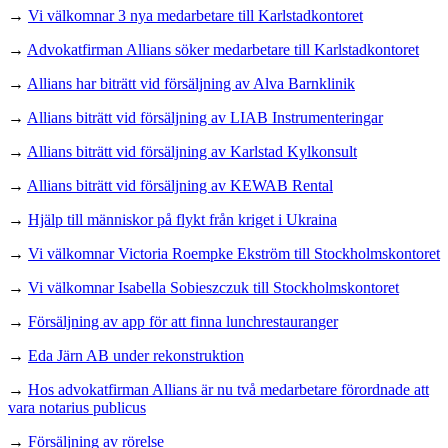
→
Vi välkomnar 3 nya medarbetare till Karlstadkontoret
→
Advokatfirman Allians söker medarbetare till Karlstadkontoret
→
Allians har biträtt vid försäljning av Alva Barnklinik
→
Allians biträtt vid försäljning av LIAB Instrumenteringar
→
Allians biträtt vid försäljning av Karlstad Kylkonsult
→
Allians biträtt vid försäljning av KEWAB Rental
→
Hjälp till människor på flykt från kriget i Ukraina
→
Vi välkomnar Victoria Roempke Ekström till Stockholmskontoret
→
Vi välkomnar Isabella Sobieszczuk till Stockholmskontoret
→
Försäljning av app för att finna lunchrestauranger
→
Eda Järn AB under rekonstruktion
→
Hos advokatfirman Allians är nu två medarbetare förordnade att
vara notarius publicus
→
Försäljning av rörelse