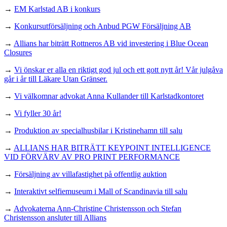
→
EM Karlstad AB i konkurs
→
Konkursutförsäljning och Anbud PGW Försäljning AB
→
Allians har biträtt Rottneros AB vid investering i Blue Ocean
Closures
→
Vi önskar er alla en riktigt god jul och ett gott nytt år! Vår julgåva
går i år till Läkare Utan Gränser.
→
Vi välkomnar advokat Anna Kullander till Karlstadkontoret
→
Vi fyller 30 år!
→
Produktion av specialhusbilar i Kristinehamn till salu
→
ALLIANS HAR BITRÄTT KEYPOINT INTELLIGENCE
VID FÖRVÄRV AV PRO PRINT PERFORMANCE
→
Försäljning av villafastighet på offentlig auktion
→
Interaktivt selfiemuseum i Mall of Scandinavia till salu
→
Advokaterna Ann-Christine Christensson och Stefan
Christensson ansluter till Allians