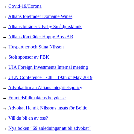
→
Covid-19/Corona
→
Allians företräder Domaine Wines
→
Allians biträder Ulvsby Smådjursklinik
→
Allians företräder Happy Boss AB
→
Huspartner och Stina Nilsson
→
Stolt sponsor av FBK
→
UIA Foreign Investments Internal meeting
→
ULN Conference 17:th – 19:th of May 2019
→
Advokatfirman Allians integritetspolicy
→
Framtidsfullmaktens betydelse
→
Advokat Henrik Nilssons insats för Boltic
→
Vill du bli en av oss?
→
Nya boken ”69 anledningar att bli advokat”