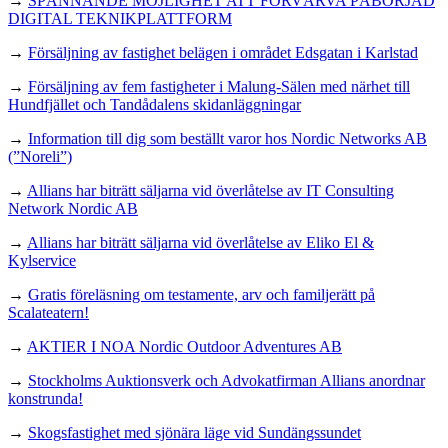
→
SPÄNNANDE MÖJLIGHET ATT FÖRVÄRVA PÅBÖRJAD
DIGITAL TEKNIKPLATTFORM
→
Försäljning av fastighet belägen i området Edsgatan i Karlstad
→
Försäljning av fem fastigheter i Malung-Sälen med närhet till
Hundfjället och Tandådalens skidanläggningar
→
Information till dig som beställt varor hos Nordic Networks AB
(”Noreli”)
→
Allians har biträtt säljarna vid överlåtelse av IT Consulting
Network Nordic AB
→
Allians har biträtt säljarna vid överlåtelse av Eliko El &
Kylservice
→
Gratis föreläsning om testamente, arv och familjerätt på
Scalateatern!
→
AKTIER I NOA Nordic Outdoor Adventures AB
→
Stockholms Auktionsverk och Advokatfirman Allians anordnar
konstrunda!
→
Skogsfastighet med sjönära läge vid Sundängssundet