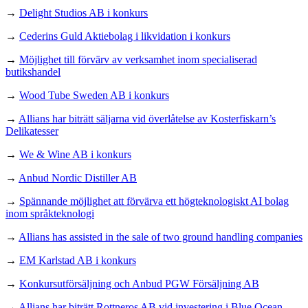
→
Delight Studios AB i konkurs
→
Cederins Guld Aktiebolag i likvidation i konkurs
→
Möjlighet till förvärv av verksamhet inom specialiserad
butikshandel
→
Wood Tube Sweden AB i konkurs
→
Allians har biträtt säljarna vid överlåtelse av Kosterfiskarn’s
Delikatesser
→
We & Wine AB i konkurs
→
Anbud Nordic Distiller AB
→
Spännande möjlighet att förvärva ett högteknologiskt AI bolag
inom språkteknologi
→
Allians has assisted in the sale of two ground handling companies
→
EM Karlstad AB i konkurs
→
Konkursutförsäljning och Anbud PGW Försäljning AB
→
Allians har biträtt Rottneros AB vid investering i Blue Ocean