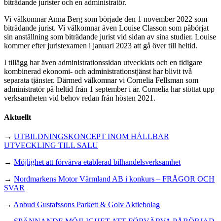
biträdande jurister och en administratör.
Vi välkomnar Anna Berg som började den 1 november 2022 som
biträdande jurist. Vi välkomnar även Louise Classon som påbörjat
sin anställning som biträdande jurist vid sidan av sina studier. Louise
kommer efter juristexamen i januari 2023 att gå över till heltid.
I tillägg har även administrationssidan utvecklats och en tidigare
kombinerad ekonomi- och administrationstjänst har blivit två
separata tjänster. Därmed välkomnar vi Cornelia Fellsman som
administratör på heltid från 1 september i år. Cornelia har stöttat upp
verksamheten vid behov redan från hösten 2021.
Aktuellt
→
UTBILDNINGSKONCEPT INOM HÅLLBAR
UTVECKLING TILL SALU
→
Möjlighet att förvärva etablerad bilhandelsverksamhet
→
Nordmarkens Motor Värmland AB i konkurs – FRÅGOR OCH
SVAR
→
Anbud Gustafssons Parkett & Golv Aktiebolag