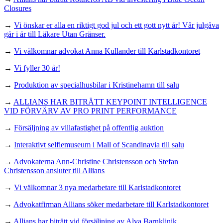
Closures
→
Vi önskar er alla en riktigt god jul och ett gott nytt år! Vår julgåva
går i år till Läkare Utan Gränser.
→
Vi välkomnar advokat Anna Kullander till Karlstadkontoret
→
Vi fyller 30 år!
→
Produktion av specialhusbilar i Kristinehamn till salu
→
ALLIANS HAR BITRÄTT KEYPOINT INTELLIGENCE
VID FÖRVÄRV AV PRO PRINT PERFORMANCE
→
Försäljning av villafastighet på offentlig auktion
→
Interaktivt selfiemuseum i Mall of Scandinavia till salu
→
Advokaterna Ann-Christine Christensson och Stefan
Christensson ansluter till Allians
→
Vi välkomnar 3 nya medarbetare till Karlstadkontoret
→
Advokatfirman Allians söker medarbetare till Karlstadkontoret
→
Allians har biträtt vid försäljning av Alva Barnklinik