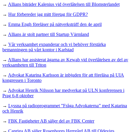
→
Allians biträder Kalenius vid överlåtelsen till Blomsterlandet
→
Hur förbereder jag mitt företag för GDPR?
→
Emma Engh föreläser på nätverksträff den 4e april
→
Allians är stolt partner till Startup Värmland
→
Vår verksamhet expanderar och vi behöver förstärka
bemanningen på vårt kontor i Karlstad
→
Allians har assisterat ägarna av Kewab vid överlåtelsen av del av
verksamheten till Triton
→
Advokat Katarina Karlsson är inbjuden för att föreläsa på UIA
kongressen i Toronto
→
Advokat Henrik Nilsson har medverkat på ULN konferensen i
Prag 6-8 oktober
→
Lyssna på radioprogrammet ”Fråga Advokaterna” med Katarina
och Henrik
→
FBK Fastigheter AB säljer del av FBK Center
→
Capriga AB säljer Rosenborgs Herrgård AB till Oldevigs