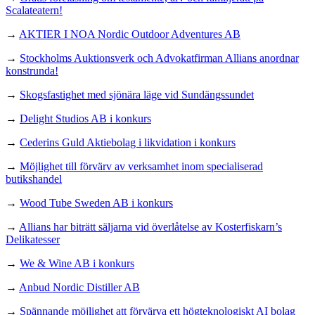
Scalateatern!
→
AKTIER I NOA Nordic Outdoor Adventures AB
→
Stockholms Auktionsverk och Advokatfirman Allians anordnar
konstrunda!
→
Skogsfastighet med sjönära läge vid Sundängssundet
→
Delight Studios AB i konkurs
→
Cederins Guld Aktiebolag i likvidation i konkurs
→
Möjlighet till förvärv av verksamhet inom specialiserad
butikshandel
→
Wood Tube Sweden AB i konkurs
→
Allians har biträtt säljarna vid överlåtelse av Kosterfiskarn’s
Delikatesser
→
We & Wine AB i konkurs
→
Anbud Nordic Distiller AB
→
Spännande möjlighet att förvärva ett högteknologiskt AI bolag