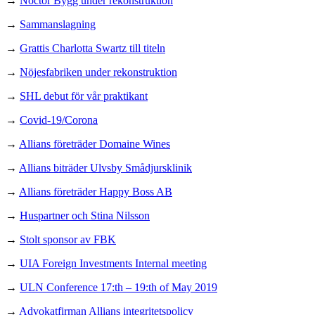
→
Noctor Bygg under rekonstruktion
→
Sammanslagning
→
Grattis Charlotta Swartz till titeln
→
Nöjesfabriken under rekonstruktion
→
SHL debut för vår praktikant
→
Covid-19/Corona
→
Allians företräder Domaine Wines
→
Allians biträder Ulvsby Smådjursklinik
→
Allians företräder Happy Boss AB
→
Huspartner och Stina Nilsson
→
Stolt sponsor av FBK
→
UIA Foreign Investments Internal meeting
→
ULN Conference 17:th – 19:th of May 2019
→
Advokatfirman Allians integritetspolicy