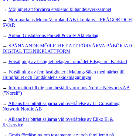
→
Möjlighet att förvärva etablerad bilhandelsverksamhet
→
Nordmarkens Motor Värmland AB i konkurs – FRÅGOR OCH
SVAR
→
Anbud Gustafssons Parkett & Golv Aktiebolag
→
SPÄNNANDE MÖJLIGHET ATT FÖRVÄRVA PÅBÖRJAD
DIGITAL TEKNIKPLATTFORM
→
Försäljning av fastighet belägen i området Edsgatan i Karlstad
→
Försäljning av fem fastigheter i Malung-Sälen med närhet till
Hundfjället och Tandådalens skidanläggningar
→
Information till dig som beställt varor hos Nordic Networks AB
(”Noreli”)
→
Allians har biträtt säljarna vid överlåtelse av IT Consulting
Network Nordic AB
→
Allians har biträtt säljarna vid överlåtelse av Eliko El &
Kylservice
→
Gratis föreläsning om testamente, arv och familjerätt på