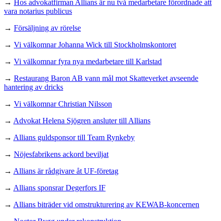
→
Hos advokatfirman Allians är nu två medarbetare förordnade att
vara notarius publicus
→
Försäljning av rörelse
→
Vi välkomnar Johanna Wick till Stockholmskontoret
→
Vi välkomnar fyra nya medarbetare till Karlstad
→
Restaurang Baron AB vann mål mot Skatteverket avseende
hantering av dricks
→
Vi välkomnar Christian Nilsson
→
Advokat Helena Sjögren ansluter till Allians
→
Allians guldsponsor till Team Rynkeby
→
Nöjesfabrikens ackord beviljat
→
Allians är rådgivare åt UF-företag
→
Allians sponsrar Degerfors IF
→
Allians biträder vid omstrukturering av KEWAB-koncernen