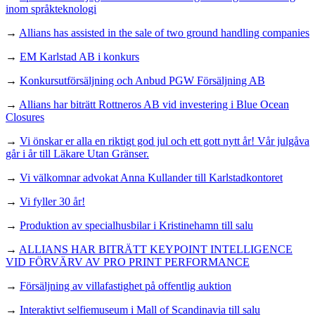
inom språkteknologi
→
Allians has assisted in the sale of two ground handling companies
→
EM Karlstad AB i konkurs
→
Konkursutförsäljning och Anbud PGW Försäljning AB
→
Allians har biträtt Rottneros AB vid investering i Blue Ocean
Closures
→
Vi önskar er alla en riktigt god jul och ett gott nytt år! Vår julgåva
går i år till Läkare Utan Gränser.
→
Vi välkomnar advokat Anna Kullander till Karlstadkontoret
→
Vi fyller 30 år!
→
Produktion av specialhusbilar i Kristinehamn till salu
→
ALLIANS HAR BITRÄTT KEYPOINT INTELLIGENCE
VID FÖRVÄRV AV PRO PRINT PERFORMANCE
→
Försäljning av villafastighet på offentlig auktion
→
Interaktivt selfiemuseum i Mall of Scandinavia till salu