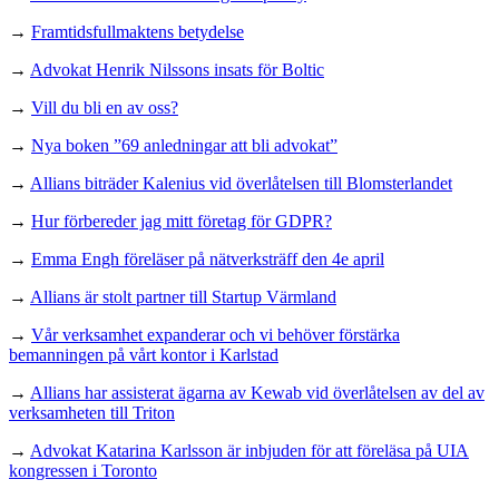
→
Framtidsfullmaktens betydelse
→
Advokat Henrik Nilssons insats för Boltic
→
Vill du bli en av oss?
→
Nya boken ”69 anledningar att bli advokat”
→
Allians biträder Kalenius vid överlåtelsen till Blomsterlandet
→
Hur förbereder jag mitt företag för GDPR?
→
Emma Engh föreläser på nätverksträff den 4e april
→
Allians är stolt partner till Startup Värmland
→
Vår verksamhet expanderar och vi behöver förstärka
bemanningen på vårt kontor i Karlstad
→
Allians har assisterat ägarna av Kewab vid överlåtelsen av del av
verksamheten till Triton
→
Advokat Katarina Karlsson är inbjuden för att föreläsa på UIA
kongressen i Toronto