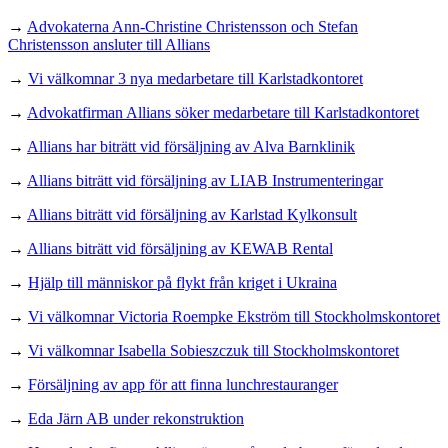
→
Advokaterna Ann-Christine Christensson och Stefan
Christensson ansluter till Allians
→
Vi välkomnar 3 nya medarbetare till Karlstadkontoret
→
Advokatfirman Allians söker medarbetare till Karlstadkontoret
→
Allians har biträtt vid försäljning av Alva Barnklinik
→
Allians biträtt vid försäljning av LIAB Instrumenteringar
→
Allians biträtt vid försäljning av Karlstad Kylkonsult
→
Allians biträtt vid försäljning av KEWAB Rental
→
Hjälp till människor på flykt från kriget i Ukraina
→
Vi välkomnar Victoria Roempke Ekström till Stockholmskontoret
→
Vi välkomnar Isabella Sobieszczuk till Stockholmskontoret
→
Försäljning av app för att finna lunchrestauranger
→
Eda Järn AB under rekonstruktion