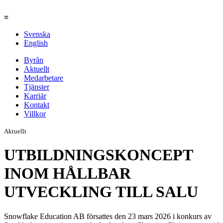
≡
Svenska
English
Byrån
Aktuellt
Medarbetare
Tjänster
Karriär
Kontakt
Villkor
Aktuellt
UTBILDNINGSKONCEPT
INOM HÅLLBAR
UTVECKLING TILL SALU
Snowflake Education AB försattes den 23 mars 2026 i konkurs av