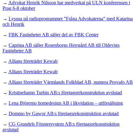
→
Advokat Henrik Nilsson har medverkat på ULN konferensen i
Prag 6-8 oktober
→
Lyssna på radioprogrammet ”Fråga Advokaterna” med Katarina
och Henrik
→
FBK Fastigheter AB säljer del av FBK Center
→
Capriga AB säljer Rosenborgs Herrgård AB till Oldevigs
Fastigheter AB
→
Allians företräder Kewab
→
Allians företräder Kewab
→
Allians företräder Värmlands Folkblad AB, numera Provafo AB
→
Kristinehamn Turbin AB:s företagsrekonstruktion avslutad
→
Lena Björemo homedesign AB i likvidation – utförsäljning
→
Dommo by Gawor AB:s företagsrekonstruktion avslutad
→
CG Grundels Fönstersystem AB:s företagsrekonstruktion
avslutad