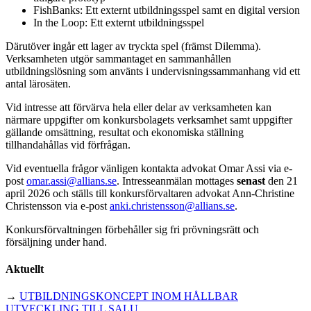
FishBanks: Ett externt utbildningsspel samt en digital version
In the Loop: Ett externt utbildningsspel
Därutöver ingår ett lager av tryckta spel (främst Dilemma).
Verksamheten utgör sammantaget en sammanhållen
utbildningslösning som använts i undervisningssammanhang vid ett
antal lärosäten.
Vid intresse att förvärva hela eller delar av verksamheten kan
närmare uppgifter om konkursbolagets verksamhet samt uppgifter
gällande omsättning, resultat och ekonomiska ställning
tillhandahållas vid förfrågan.
Vid eventuella frågor vänligen kontakta advokat Omar Assi via e-
post
omar.assi@allians.se
. Intresseanmälan mottages
senast
den 21
april 2026 och ställs till konkursförvaltaren advokat Ann-Christine
Christensson via e-post
anki.christensson@allians.se
.
Konkursförvaltningen förbehåller sig fri prövningsrätt och
försäljning under hand.
Aktuellt
→
UTBILDNINGSKONCEPT INOM HÅLLBAR
UTVECKLING TILL SALU