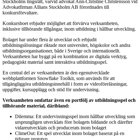
Stockholms tingsrätt, varvid advokat Ann-Christine Christensson vid
Advokatfirman Allians Stockholm AB förordnades till
konkursförvaltare.
Konkursboet erbjuder möjlighet att förvärva verksamheten,
inklusive tillhörande tillgångar, inom utbildning i hållbar utveckling.
Bolaget har under flera år utvecklat och erbjudit
utbildningslösningar riktade mot universitet, högskolor och andra
utbildningsorganisationer, både i Sverige och internationellt.
Verksamheten har byggt på en kombination av digitala verktyg,
pedagogiskt material samt interaktiva utbildningsspel.
En central del av verksamheten är den egenutvecklade
webbplattformen Snowflake Toolkit, som används för att
tillgängliggöra utbildningsinnehåll i form av videoföreläsningar,
uppgifter, kursupplägg och stöd för undervisning.
Verksamheten omfattar även en portfölj av utbildningsspel och
tillhörande material, däribland:
Dilemma: Ett undervisningsspel inom hållbar utveckling som
ursprungligen utvecklats före bolagets bildande och därefter
vidareutvecklats och producerats inom bolaget
ClimeOut: Ett spel utvecklat inom bolaget baserat på en
tidigare prototyp