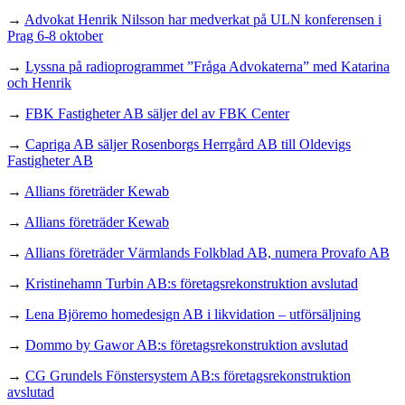
→
Advokat Henrik Nilsson har medverkat på ULN konferensen i
Prag 6-8 oktober
→
Lyssna på radioprogrammet ”Fråga Advokaterna” med Katarina
och Henrik
→
FBK Fastigheter AB säljer del av FBK Center
→
Capriga AB säljer Rosenborgs Herrgård AB till Oldevigs
Fastigheter AB
→
Allians företräder Kewab
→
Allians företräder Kewab
→
Allians företräder Värmlands Folkblad AB, numera Provafo AB
→
Kristinehamn Turbin AB:s företagsrekonstruktion avslutad
→
Lena Björemo homedesign AB i likvidation – utförsäljning
→
Dommo by Gawor AB:s företagsrekonstruktion avslutad
→
CG Grundels Fönstersystem AB:s företagsrekonstruktion
avslutad