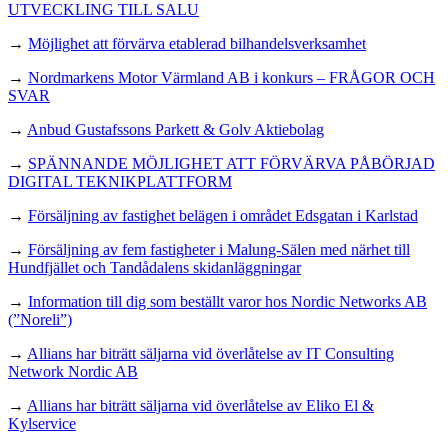
UTVECKLING TILL SALU
→
Möjlighet att förvärva etablerad bilhandelsverksamhet
→
Nordmarkens Motor Värmland AB i konkurs – FRÅGOR OCH
SVAR
→
Anbud Gustafssons Parkett & Golv Aktiebolag
→
SPÄNNANDE MÖJLIGHET ATT FÖRVÄRVA PÅBÖRJAD
DIGITAL TEKNIKPLATTFORM
→
Försäljning av fastighet belägen i området Edsgatan i Karlstad
→
Försäljning av fem fastigheter i Malung-Sälen med närhet till
Hundfjället och Tandådalens skidanläggningar
→
Information till dig som beställt varor hos Nordic Networks AB
(”Noreli”)
→
Allians har biträtt säljarna vid överlåtelse av IT Consulting
Network Nordic AB
→
Allians har biträtt säljarna vid överlåtelse av Eliko El &
Kylservice