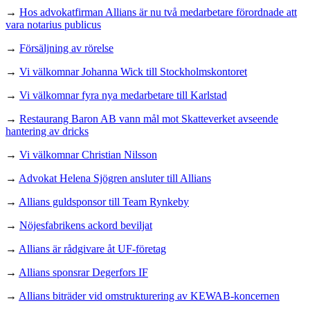
→
Hos advokatfirman Allians är nu två medarbetare förordnade att
vara notarius publicus
→
Försäljning av rörelse
→
Vi välkomnar Johanna Wick till Stockholmskontoret
→
Vi välkomnar fyra nya medarbetare till Karlstad
→
Restaurang Baron AB vann mål mot Skatteverket avseende
hantering av dricks
→
Vi välkomnar Christian Nilsson
→
Advokat Helena Sjögren ansluter till Allians
→
Allians guldsponsor till Team Rynkeby
→
Nöjesfabrikens ackord beviljat
→
Allians är rådgivare åt UF-företag
→
Allians sponsrar Degerfors IF
→
Allians biträder vid omstrukturering av KEWAB-koncernen