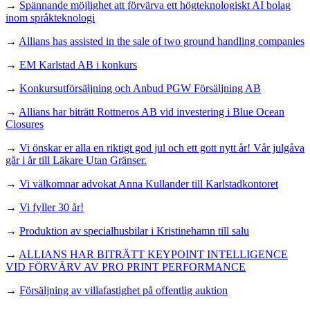
→
Spännande möjlighet att förvärva ett högteknologiskt AI bolag
inom språkteknologi
→
Allians has assisted in the sale of two ground handling companies
→
EM Karlstad AB i konkurs
→
Konkursutförsäljning och Anbud PGW Försäljning AB
→
Allians har biträtt Rottneros AB vid investering i Blue Ocean
Closures
→
Vi önskar er alla en riktigt god jul och ett gott nytt år! Vår julgåva
går i år till Läkare Utan Gränser.
→
Vi välkomnar advokat Anna Kullander till Karlstadkontoret
→
Vi fyller 30 år!
→
Produktion av specialhusbilar i Kristinehamn till salu
→
ALLIANS HAR BITRÄTT KEYPOINT INTELLIGENCE
VID FÖRVÄRV AV PRO PRINT PERFORMANCE
→
Försäljning av villafastighet på offentlig auktion