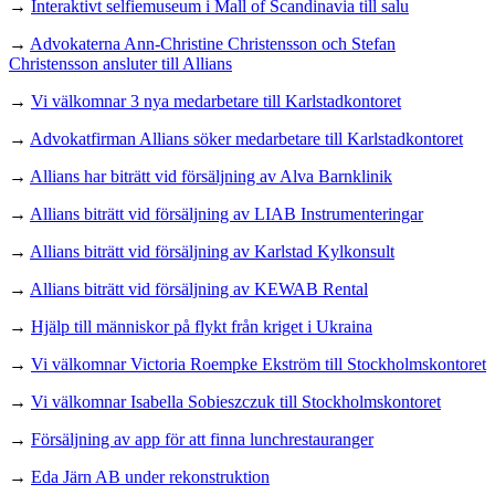
→
Interaktivt selfiemuseum i Mall of Scandinavia till salu
→
Advokaterna Ann-Christine Christensson och Stefan
Christensson ansluter till Allians
→
Vi välkomnar 3 nya medarbetare till Karlstadkontoret
→
Advokatfirman Allians söker medarbetare till Karlstadkontoret
→
Allians har biträtt vid försäljning av Alva Barnklinik
→
Allians biträtt vid försäljning av LIAB Instrumenteringar
→
Allians biträtt vid försäljning av Karlstad Kylkonsult
→
Allians biträtt vid försäljning av KEWAB Rental
→
Hjälp till människor på flykt från kriget i Ukraina
→
Vi välkomnar Victoria Roempke Ekström till Stockholmskontoret
→
Vi välkomnar Isabella Sobieszczuk till Stockholmskontoret
→
Försäljning av app för att finna lunchrestauranger
→
Eda Järn AB under rekonstruktion