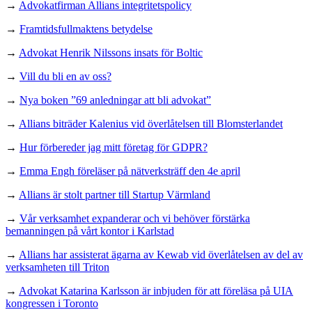
→
Advokatfirman Allians integritetspolicy
→
Framtidsfullmaktens betydelse
→
Advokat Henrik Nilssons insats för Boltic
→
Vill du bli en av oss?
→
Nya boken ”69 anledningar att bli advokat”
→
Allians biträder Kalenius vid överlåtelsen till Blomsterlandet
→
Hur förbereder jag mitt företag för GDPR?
→
Emma Engh föreläser på nätverksträff den 4e april
→
Allians är stolt partner till Startup Värmland
→
Vår verksamhet expanderar och vi behöver förstärka
bemanningen på vårt kontor i Karlstad
→
Allians har assisterat ägarna av Kewab vid överlåtelsen av del av
verksamheten till Triton
→
Advokat Katarina Karlsson är inbjuden för att föreläsa på UIA
kongressen i Toronto