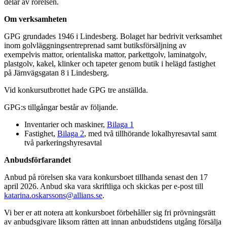
delar av rörelsen.
Om verksamheten
GPG grundades 1946 i Lindesberg. Bolaget har bedrivit verksamhet
inom golvläggningsentreprenad samt butiksförsäljning av
exempelvis mattor, orientaliska mattor, parkettgolv, laminatgolv,
plastgolv, kakel, klinker och tapeter genom butik i helägd fastighet
på Järnvägsgatan 8 i Lindesberg.
Vid konkursutbrottet hade GPG tre anställda.
GPG:s tillgångar består av följande.
Inventarier och maskiner,
Bilaga 1
Fastighet,
Bilaga 2
, med två tillhörande lokalhyresavtal samt
två parkeringshyresavtal
Anbudsförfarandet
Anbud på rörelsen ska vara konkursboet tillhanda senast den 17
april 2026. Anbud ska vara skriftliga och skickas per e-post till
katarina.oskarssons@allians.se
.
Vi ber er att notera att konkursboet förbehåller sig fri prövningsrätt
av anbudsgivare liksom rätten att innan anbudstidens utgång försälja