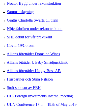
→
Noctor Bygg under rekonstruktion
→
Sammanslagning
→
Grattis Charlotta Swartz till titeln
→
Nöjesfabriken under rekonstruktion
→
SHL debut för vår praktikant
→
Covid-19/Corona
→
Allians företräder Domaine Wines
→
Allians biträder Ulvsby Smådjursklinik
→
Allians företräder Happy Boss AB
→
Huspartner och Stina Nilsson
→
Stolt sponsor av FBK
→
UIA Foreign Investments Internal meeting
→
ULN Conference 17:th – 19:th of May 2019