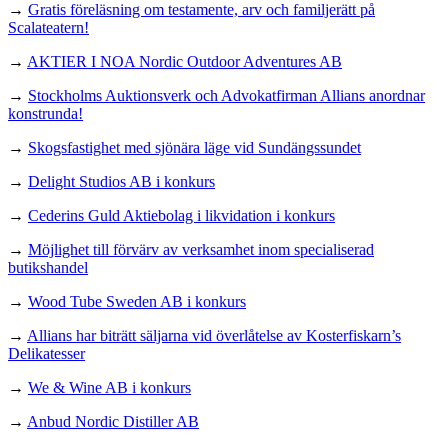
→
Gratis föreläsning om testamente, arv och familjerätt på
Scalateatern!
→
AKTIER I NOA Nordic Outdoor Adventures AB
→
Stockholms Auktionsverk och Advokatfirman Allians anordnar
konstrunda!
→
Skogsfastighet med sjönära läge vid Sundängssundet
→
Delight Studios AB i konkurs
→
Cederins Guld Aktiebolag i likvidation i konkurs
→
Möjlighet till förvärv av verksamhet inom specialiserad
butikshandel
→
Wood Tube Sweden AB i konkurs
→
Allians har biträtt säljarna vid överlåtelse av Kosterfiskarn’s
Delikatesser
→
We & Wine AB i konkurs
→
Anbud Nordic Distiller AB