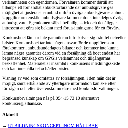
verksamheten och egendomen. Förvaltaren kommer därtill att
tillämpa ett förhandlat anbudsförfarande där anbudsgivare ges
möjlighet att justera sina anbud utifrån övriga anbudsgivares anbud.
Uppgifter om enskild anbudsgivare kommer dock inte delges övriga
anbudsgivare. Egendomen säljs i befintligt skick och det åligger
intressent att göra sig bekant med förutsättningarna för ett förvärv.
Konkursboet lämnar inte garantier och friskriver sig från fel och/eller
brister. Konkursboet tar inte något ansvar för de uppgifter som
förekommer i anbudsunderlagets bilagor och kommer inte kunna
lämna några garantier därom vid en försäljning då boet endast har
begränsad kunskap om GPG:s verksamhet och tillgångarnas
beskaffenhet. Materialet är insamlat i konkursens inledningsskede
och kan innehålla fel och/eller brister.
Visning av vad som omfattas av försäljningen, i den mån det är
möjligt, samt erhållande av ytterligare information kan ske efter
förfrågan och efter överenskommelse med konkursförvaltningen.
Konkursförvaltningen nås på 054-15 73 10 alternativt
konkurser@allians.se.
Aktuellt
→
UTBILDNINGSKONCEPT INOM HÅLLBAR